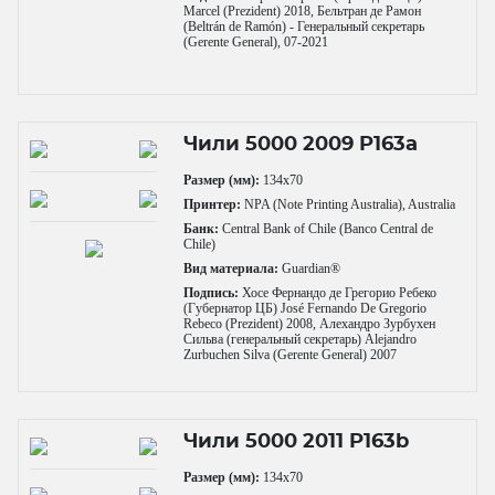
Marcel (Prezident) 2018, Бельтран де Рамон
(Beltrán de Ramón) - Генеральный секретарь
(Gerente General), 07-2021
Чили 5000 2009 P163a
Размер (мм):
134x70
Принтер:
NPA (Note Printing Australia), Australia
Банк:
Central Bank of Chile (Banco Central de
Chile)
Вид материала:
Guardian®
Подпись:
Хосе Фернандо де Грегорио Ребеко
(Губернатор ЦБ) José Fernando De Gregorio
Rebeco (Prezident) 2008, Алехандро Зурбухен
Сильва (генеральный секретарь) Alejandro
Zurbuchen Silva (Gerente General) 2007
Чили 5000 2011 P163b
Размер (мм):
134x70