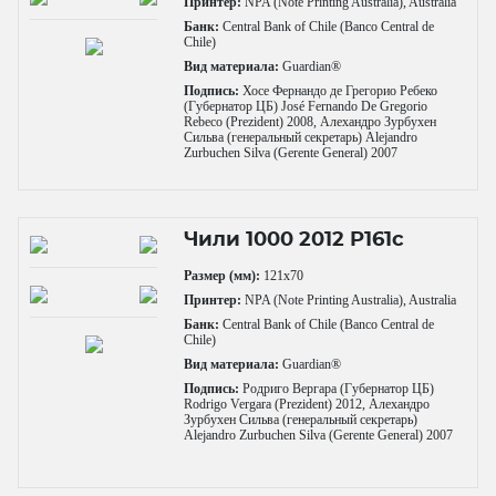
Принтер:
NPA (Note Printing Australia), Australia
Банк:
Central Bank of Chile (Banco Central de
Chile)
Вид материала:
Guardian®
Подпись:
Хосе Фернандо де Грегорио Ребеко
(Губернатор ЦБ) José Fernando De Gregorio
Rebeco (Prezident) 2008, Алехандро Зурбухен
Сильва (генеральный секретарь) Alejandro
Zurbuchen Silva (Gerente General) 2007
Чили 1000 2012 P161c
Размер (мм):
121x70
Принтер:
NPA (Note Printing Australia), Australia
Банк:
Central Bank of Chile (Banco Central de
Chile)
Вид материала:
Guardian®
Подпись:
Родриго Вергара (Губернатор ЦБ)
Rodrigo Vergara (Prezident) 2012, Алехандро
Зурбухен Сильва (генеральный секретарь)
Alejandro Zurbuchen Silva (Gerente General) 2007