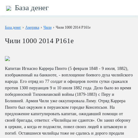
База денег
База денег
›
Америка
›
Чили
›
Чили 1000 2014 P161e
Чили 1000 2014 P161e
Капитан Игнасио Каррера Пинто (5 февраля 1848 - 9 июля, 1882),
изображенный на банкноте, - воплощение боевого духа чилийского
народа. Его отряд из 77 солдат и офицеров почти сутки сражался
против 1300 перуанцев 9 и 10 июля 1882 года. Дело было во время
победоносной Тихоокеанской войны (1879-1883) с Перу и
Боливией. Армия Чили уже оккупировала Лиму. Отряд Каррера
Пинто был окружен в перуанском городке Консепсьон. На
предложение капитулировать капитан, ожидавший помощи от
своей бригады, ответил: «Чилийцы не сдаются». Он занял оборону
в церкви, а когда ее подожгли, повел своих людей в штыковую и
погиб. Оставшиеся чилийцы тоже не сдались и дорого продали