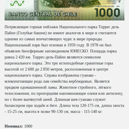
Потрясающие горные пейзажи Национального парка Торрес дель
Пайне (Голубые башни) не имеют аналогов в мире и считаются
одними из самых впечатляющих чудес в мире природы.
Национальный парк был основан в 1959 году. В 1978 он был
объявлен биосферным заповедником ЮНЕСКО. Площадь парка
равна 2 420 км. Торрес-дель-Пайне являются символом
национального парка. Это три иглоподобные гранитные горы
высотой от 2 600 до 2 850 метров, расположенные в центре
национального парка. Справа изображены гуанако -
млекопитающие рода лам семейства верблюдовых. Является
предком одомашненной ламы. Животное стройного, лёгкого
телосложения, по пропорциям напоминающее оленя или антилопу,
но с более вытянутой шеей. Длинная шея гуанако служит
балансиром при ходьбе и беге. Длина тела 120-175 см, длина хвоста
- 15-25 см, высота в холке 90-130 см; масса - 115-140 кг.
Номинал:
1000