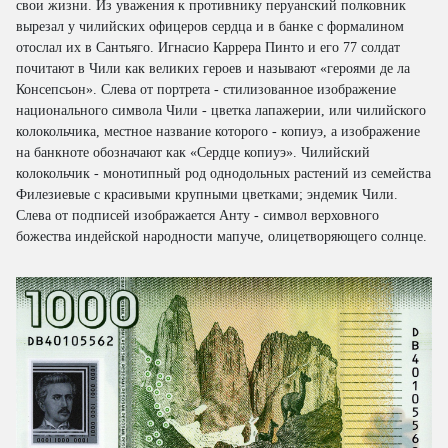
свои жизни. Из уважения к противнику перуанский полковник
вырезал у чилийских офицеров сердца и в банке с формалином
отослал их в Сантьяго. Игнасио Каррера Пинто и его 77 солдат
почитают в Чили как великих героев и называют «героями де ла
Консепсьон». Слева от портрета - стилизованное изображение
национального символа Чили - цветка лапажерии, или чилийского
колокольчика, местное название которого - копиуэ, а изображение
на банкноте обозначают как «Сердце копиуэ». Чилийский
колокольчик - монотипный род однодольных растений из семейства
Филезиевые с красивыми крупными цветками; эндемик Чили.
Слева от подписей изображается Анту - символ верховного
божества индейской народности мапуче, олицетворяющего солнце.