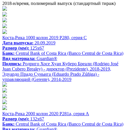
2018-н/время, полимерный выпуск (стандартный тираж)
Коста-Рика 1000 колон 2019 P280, серия C
Дата выпуска:
20.09.2019
Размер (мм):
125x67
Банк:
Central Bank of Costa Rica (Banco Central de Costa Rica)
Вид материала:
Guardian®
Подпись:
Родриго Хосе Хуан Куберо Бреали (Rodrigo José
Juan Cubero Brealey) - директор (Prezidente), 2018-2019,
Эдуардо Прадо Суньига (Eduardo Prado Zúñiga) -
управляющий (Gerente), 2014-2019
Коста-Рика 2000 колон 2020 P281a, серия A
Размер (мм):
132x67
Банк:
Central Bank of Costa Rica (Banco Central de Costa Rica)
Вид материала:
Guardian®