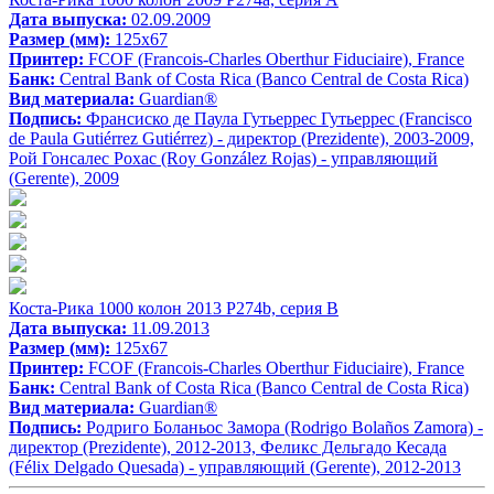
Дата выпуска:
02.09.2009
Размер (мм):
125x67
Принтер:
FCOF (Francois-Charles Oberthur Fiduciaire), France
Банк:
Central Bank of Costa Rica (Banco Central de Costa Rica)
Вид материала:
Guardian®
Подпись:
Франсиско де Паула Гутьеррес Гутьеррес (Francisco
de Paula Gutiérrez Gutiérrez) - директор (Prezidente), 2003-2009,
Рой Гонсалес Рохас (Roy González Rojas) - управляющий
(Gerente), 2009
Коста-Рика 1000 колон 2013 P274b, серия B
Дата выпуска:
11.09.2013
Размер (мм):
125x67
Принтер:
FCOF (Francois-Charles Oberthur Fiduciaire), France
Банк:
Central Bank of Costa Rica (Banco Central de Costa Rica)
Вид материала:
Guardian®
Подпись:
Родриго Боланьос Замора (Rodrigo Bolaños Zamora) -
директор (Prezidente), 2012-2013, Феликс Дельгадо Кесада
(Félix Delgado Quesada) - управляющий (Gerente), 2012-2013