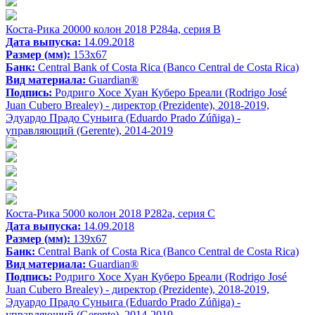
Коста-Рика 20000 колон 2018 P284a, серия B
Дата выпуска:
14.09.2018
Размер (мм):
153x67
Банк:
Central Bank of Costa Rica (Banco Central de Costa Rica)
Вид материала:
Guardian®
Подпись:
Родриго Хосе Хуан Куберо Бреали (Rodrigo José
Juan Cubero Brealey) - директор (Prezidente), 2018-2019,
Эдуардо Прадо Суньига (Eduardo Prado Zúñiga) -
управляющий (Gerente), 2014-2019
Коста-Рика 5000 колон 2018 P282a, серия C
Дата выпуска:
14.09.2018
Размер (мм):
139x67
Банк:
Central Bank of Costa Rica (Banco Central de Costa Rica)
Вид материала:
Guardian®
Подпись:
Родриго Хосе Хуан Куберо Бреали (Rodrigo José
Juan Cubero Brealey) - директор (Prezidente), 2018-2019,
Эдуардо Прадо Суньига (Eduardo Prado Zúñiga) -
управляющий (Gerente), 2014-2019