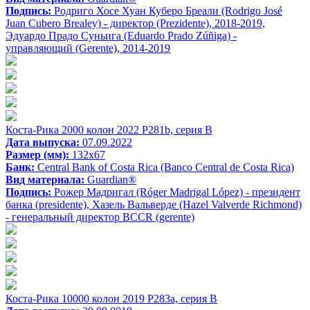
Подпись:
Родриго Хосе Хуан Куберо Бреали (Rodrigo José
Juan Cubero Brealey) - директор (Prezidente), 2018-2019,
Эдуардо Прадо Суньига (Eduardo Prado Zúñiga) -
управляющий (Gerente), 2014-2019
Коста-Рика 2000 колон 2022 P281b, серия B
Дата выпуска:
07.09.2022
Размер (мм):
132x67
Банк:
Central Bank of Costa Rica (Banco Central de Costa Rica)
Вид материала:
Guardian®
Подпись:
Рожер Мадригал (Róger Madrigal López) - президент
банка (presidente), Хазель Вальверде (Hazel Valverde Richmond)
- генеральный директор BCCR (gerente)
Коста-Рика 10000 колон 2019 P283a, серия B