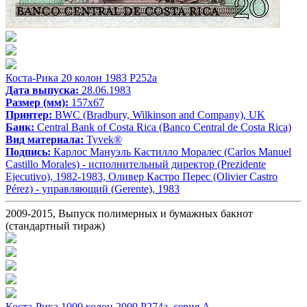
Коста-Рика 20 колон 1983 P252a
Дата выпуска:
28.06.1983
Размер (мм):
157x67
Принтер:
BWC (Bradbury, Wilkinson and Company), UK
Банк:
Central Bank of Costa Rica (Banco Central de Costa Rica)
Вид материала:
Tyvek®
Подпись:
Карлос Мануэль Кастилло Моралес (Carlos Manuel
Castillo Morales) - исполнительный директор (Prezidente
Ejecutivo), 1982-1983, Оливер Кастро Перес (Olivier Castro
Pérez) - управляющий (Gerente), 1983
2009-2015, Выпуск полимерных и бумажных бакнот
(стандартный тираж)
Коста-Рика 1000 колон 2009 P274a, серия A