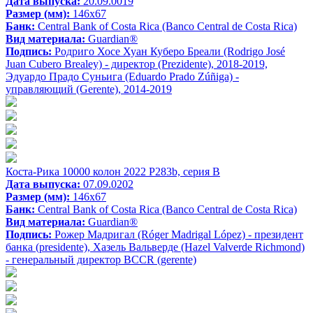
Дата выпуска:
20.09.0019
Размер (мм):
146x67
Банк:
Central Bank of Costa Rica (Banco Central de Costa Rica)
Вид материала:
Guardian®
Подпись:
Родриго Хосе Хуан Куберо Бреали (Rodrigo José
Juan Cubero Brealey) - директор (Prezidente), 2018-2019,
Эдуардо Прадо Суньига (Eduardo Prado Zúñiga) -
управляющий (Gerente), 2014-2019
Коста-Рика 10000 колон 2022 P283b, серия B
Дата выпуска:
07.09.0202
Размер (мм):
146x67
Банк:
Central Bank of Costa Rica (Banco Central de Costa Rica)
Вид материала:
Guardian®
Подпись:
Рожер Мадригал (Róger Madrigal López) - президент
банка (presidente), Хазель Вальверде (Hazel Valverde Richmond)
- генеральный директор BCCR (gerente)