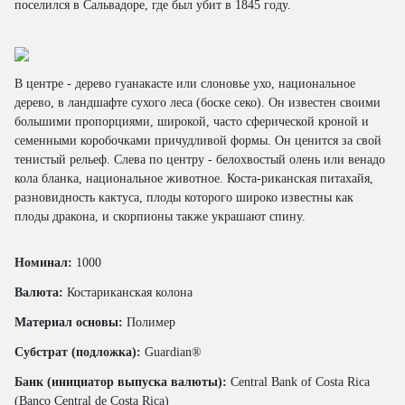
поселился в Сальвадоре, где был убит в 1845 году.
В центре - дерево гуанакасте или слоновье ухо, национальное
дерево, в ландшафте сухого леса (боске секо). Он известен своими
большими пропорциями, широкой, часто сферической кроной и
семенными коробочками причудливой формы. Он ценится за свой
тенистый рельеф. Слева по центру - белохвостый олень или венадо
кола бланка, национальное животное. Коста-риканская питахайя,
разновидность кактуса, плоды которого широко известны как
плоды дракона, и скорпионы также украшают спину.
Номинал:
1000
Валюта:
Костариканская колона
Материал основы:
Полимер
Субстрат (подложка):
Guardian®
Банк (инициатор выпуска валюты):
Central Bank of Costa Rica
(Banco Central de Costa Rica)