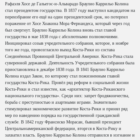
Рафаэля Хосе де Гальегос-и-Альварадо Браулио Каррильо Колина
стал президентом государства. В 1837 году выступил кандидатом на
переизбрание его ещë на один президентский срок, но потерпел
поражение от Хосе Хоакина Мора Фернандеса, который через год
был свергнут. Браулио Каррильо Колина вновь стал главой
государства в мае 1838 года с абсолютными полномочиями.
Инициировал созыв учредительного собрания, которое, в ноябре
того же года, провозгласило выход Коста-Рики из состава
Соединённых Провинций Центральной Америки. Коста-Рика стала
суверенной державой. Деятельность Учредительного собрания была
приостановлена в декабре 1838 года. В 1841 Браулио Каррильо
Колина издал Закон, по которому стал пожизненным главой
государства Коста-Рика. Провëл ряд реформ в социальной жизни
Коста-Рики и стал известен, как «архитектор Коста-Риканского
национального государства». Среди них: запрет бродяжничества,
борьба с преступностью и азартными играми. Значительно
стимулировал экономическое развитие Коста-Рики и принял ряд
мер по наведению порядка на государственной гражданской
службе. В 1842 году Франсиско Морасан, бывший президент
Центральноамериканской федерации, вторгся в Коста-Рику и
захватил власть. Браулио Каррильо Колина отправился в изгнание и