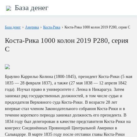
База денег
База денег
›
Америка
›
Коста-Рика
›
Коста-Рика 1000 колон 2019 P280, серия C
Коста-Рика 1000 колон 2019 P280, серия
C
Браулио Каррильо Колина (1800-1845), президент Коста-Рики (5 мая
1835 — 28 февраля 1837), а также (27 мая 1838 — 12 апреля 1842
года). Изучал право в университете г. Леона в Никарагуа. Затем
занимал ряд государственных должностей, в том числе судьи и
председателя Верховного суда Коста-Рики. В возрасте 28 лет
впервые стал членом Законодательного собрания Коста-Рики и в
течение короткого периода занимал должность его президента. В
1834 году был делегирован в качестве представителя Коста-Рики на
конгресс Соединённых Провинций Центральной Америки в
Сальвадоре. В марте 1835 году после отставки главы Коста-Рики