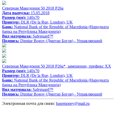
Северная Македония 50 2018 P26a
Дата выпуска:
15.05.2018
Размер (мм):
140x70
Принтер:
DLR (De la Rue, London), UK
Банк:
National Bank of the Republic of Macedonia (Народната
банка на Република Македонија)
Вид материала:
Safeguard™
Подпись:
Dimitar Bogov (Дмитар Богов) - Управляющий
Северная Македония 50 2018 P26a*, замещение, префикс XX
Размер (мм):
140x70
Принтер:
DLR (De la Rue, London), UK
Банк:
National Bank of the Republic of Macedonia (Народната
банка на Република Македонија)
Вид материала:
Safeguard™
Подпись:
Dimitar Bogov (Дмитар Богов) - Управляющий
Электронная почта для связи:
basemoney@mail.ru