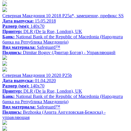
Северная Македония 10 2018 P25a*, замещение, префикс SS
Дата выпуска:
15.05.2018
Размер (мм):
140x70
Принтер:
DLR (De la Rue, London), UK
Банк:
National Bank of the Republic of Macedonia (Народната
банка на Република Македонија)
Вид материала:
Safeguard™
Подпись:
Dimitar Bogov (Дмитар Богов) - Управляющий
Северная Македония 10 2020 P25b
Дата выпуска:
01.04.2020
Размер (мм):
140x70
Принтер:
DLR (De la Rue, London), UK
Банк:
National Bank of the Republic of Macedonia (Народната
банка на Република Македонија)
Вид материала:
Safeguard™
Подпись:
Bezhoska (Анита Ангеловская-Бежоска) -
управляющая