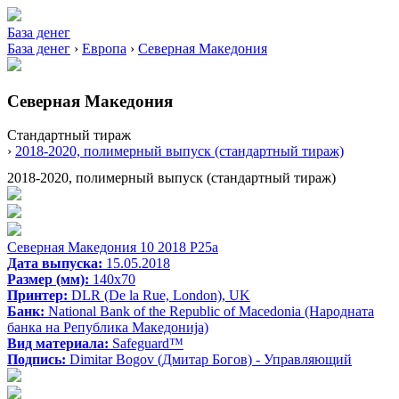
База денег
База денег
›
Европа
›
Северная Македония
Северная Македония
Стандартный тираж
›
2018-2020, полимерный выпуск (стандартный тираж)
2018-2020, полимерный выпуск (стандартный тираж)
Северная Македония 10 2018 P25a
Дата выпуска:
15.05.2018
Размер (мм):
140x70
Принтер:
DLR (De la Rue, London), UK
Банк:
National Bank of the Republic of Macedonia (Народната
банка на Република Македонија)
Вид материала:
Safeguard™
Подпись:
Dimitar Bogov (Дмитар Богов) - Управляющий