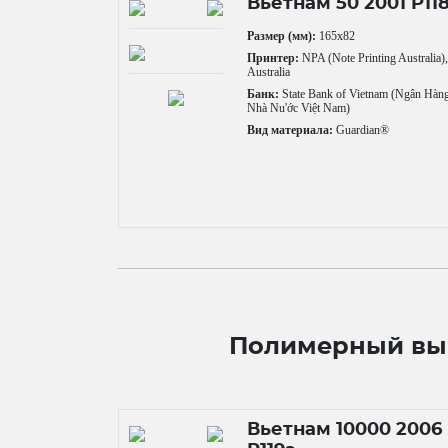
Вьетнам 50 2001 P11
Размер (мм):
165x82
Принтер:
NPA (Note Printing Australia)
Australia
Банк:
State Bank of Vietnam (Ngân Hàn
Nhà Nu'ớc Việt Nam)
Вид материала:
Guardian®
Полимерный вып
Вьетнам 10000 2006