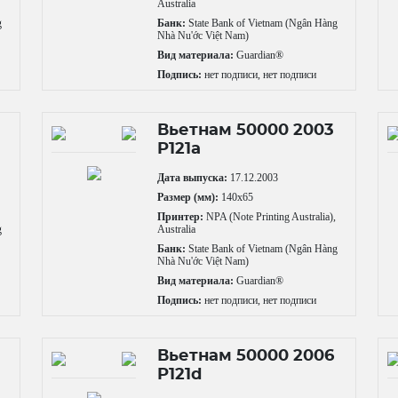
Australia
g
Банк:
State Bank of Vietnam (Ngân Hàng
Nhà Nu'ớc Việt Nam)
Вид материала:
Guardian®
Подпись:
нет подписи, нет подписи
Вьетнам 50000 2003
P121a
Дата выпуска:
17.12.2003
,
Размер (мм):
140x65
Принтер:
NPA (Note Printing Australia),
g
Australia
Банк:
State Bank of Vietnam (Ngân Hàng
Nhà Nu'ớc Việt Nam)
Вид материала:
Guardian®
Подпись:
нет подписи, нет подписи
Вьетнам 50000 2006
P121d