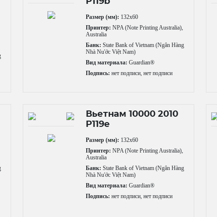
P119b
Размер (мм):
132x60
Принтер:
NPA (Note Printing Australia),
Australia
,
Банк:
State Bank of Vietnam (Ngân Hàng
Nhà Nu'ớc Việt Nam)
g
Вид материала:
Guardian®
Подпись:
нет подписи, нет подписи
Вьетнам 10000 2010
P119e
Размер (мм):
132x60
,
Принтер:
NPA (Note Printing Australia),
Australia
g
Банк:
State Bank of Vietnam (Ngân Hàng
Nhà Nu'ớc Việt Nam)
Вид материала:
Guardian®
Подпись:
нет подписи, нет подписи