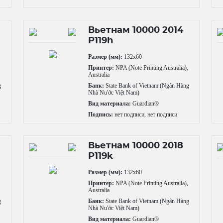
Вьетнам 10000 2014
P119h
Размер (мм):
132x60
,
Принтер:
NPA (Note Printing Australia),
Australia
g
Банк:
State Bank of Vietnam (Ngân Hàng
Nhà Nu'ớc Việt Nam)
Вид материала:
Guardian®
Подпись:
нет подписи, нет подписи
Вьетнам 10000 2018
P119k
Размер (мм):
132x60
,
Принтер:
NPA (Note Printing Australia),
Australia
g
Банк:
State Bank of Vietnam (Ngân Hàng
Nhà Nu'ớc Việt Nam)
Вид материала:
Guardian®