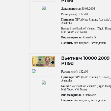
P119a
Дата выпуска:
30.08.2006
Размер (мм):
132x60
Принтер:
NPA (Note Printing Australia)
Australia
Банк:
State Bank of Vietnam (Ngân Hàn
Nhà Nu'ớc Việt Nam)
Вид материала:
Guardian®
Подпись:
нет подписи, нет подписи
Вьетнам 10000 2009
P119d
Размер (мм):
132x60
Принтер:
NPA (Note Printing Australia)
Australia
Банк:
State Bank of Vietnam (Ngân Hàn
Nhà Nu'ớc Việt Nam)
Вид материала:
Guardian®
Подпись:
нет подписи, нет подписи