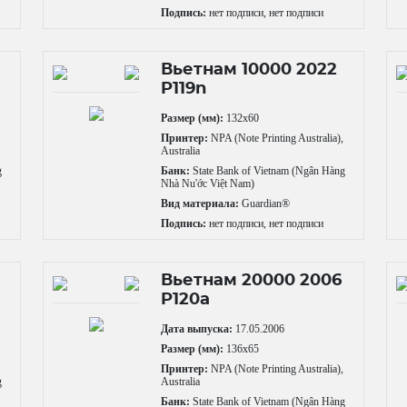
Подпись:
нет подписи, нет подписи
Вьетнам 10000 2022
P119n
Размер (мм):
132x60
,
Принтер:
NPA (Note Printing Australia),
Australia
g
Банк:
State Bank of Vietnam (Ngân Hàng
Nhà Nu'ớc Việt Nam)
Вид материала:
Guardian®
Подпись:
нет подписи, нет подписи
Вьетнам 20000 2006
P120a
Дата выпуска:
17.05.2006
,
Размер (мм):
136x65
Принтер:
NPA (Note Printing Australia),
g
Australia
Банк:
State Bank of Vietnam (Ngân Hàng