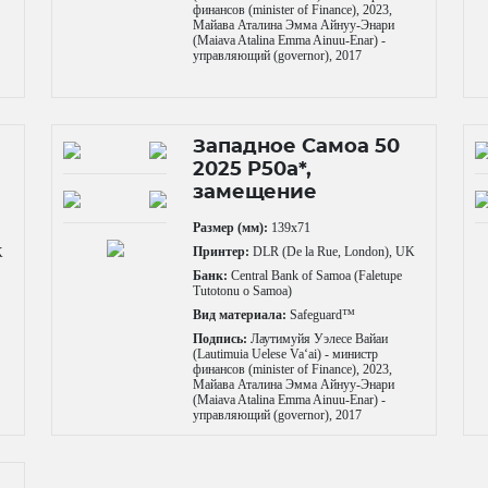
финансов (minister of Finance), 2023,
Майава Аталина Эмма Айнуу-Энари
(Maiava Atalina Emma Ainuu-Enar) -
управляющий (governor), 2017
Западное Самоа 50
2025 P50a*,
замещение
Размер (мм):
139x71
Принтер:
DLR (De la Rue, London), UK
K
Банк:
Central Bank of Samoa (Faletupe
Tutotonu o Samoa)
Вид материала:
Safeguard™
Подпись:
Лаутимуйя Уэлесе Вайаи
(Lautimuia Uelese Vaʻai) - министр
финансов (minister of Finance), 2023,
Майава Аталина Эмма Айнуу-Энари
(Maiava Atalina Emma Ainuu-Enar) -
управляющий (governor), 2017