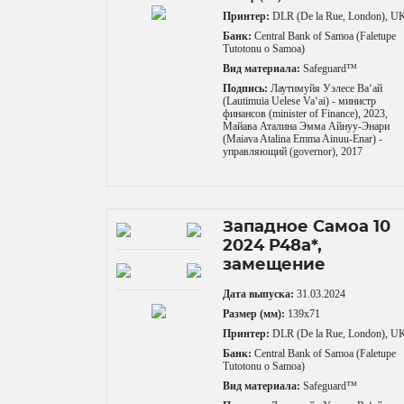
Принтер:
DLR (De la Rue, London), U
Банк:
Central Bank of Samoa (Faletupe
Tutotonu o Samoa)
Вид материала:
Safeguard™
Подпись:
Лаутимуйя Уэлесе Ваʻай
(Lautimuia Uelese Vaʻai) - министр
финансов (minister of Finance), 2023,
Майава Аталина Эмма Айнуу-Энари
(Maiava Atalina Emma Ainuu-Enar) -
управляющий (governor), 2017
Западное Самоа 10
2024 P48a*,
замещение
Дата выпуска:
31.03.2024
Размер (мм):
139x71
Принтер:
DLR (De la Rue, London), U
Банк:
Central Bank of Samoa (Faletupe
Tutotonu o Samoa)
Вид материала:
Safeguard™