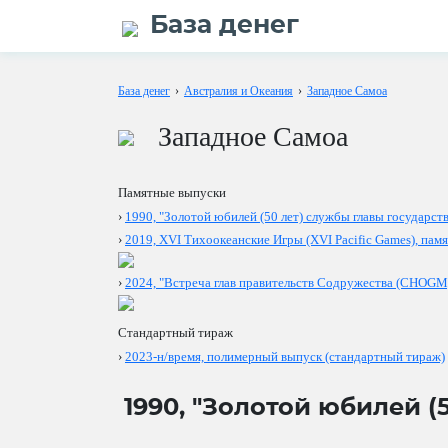
База денег
База денег
›
Австралия и Океания
›
Западное Самоа
Западное Самоа
Памятные выпуски
›
1990, "Золотой юбилей (50 лет) службы главы государс
›
2019, XVI Тихоокеанские Игры (XVI Pacific Games), па
›
2024, "Встреча глав правительств Содружества (CHOGM
Стандартный тираж
›
2023-н/время, полимерный выпуск (стандартный тираж)
1990, "Золотой юбилей 