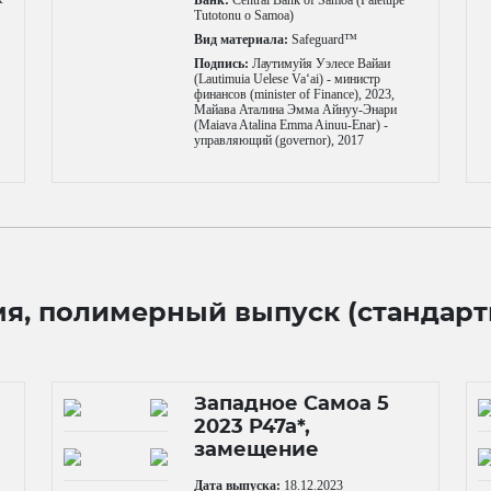
Tutotonu o Samoa)
Вид материала:
Safeguard™
Подпись:
Лаутимуйя Уэлесе Вайаи
(Lautimuia Uelese Vaʻai) - министр
финансов (minister of Finance), 2023,
Майава Аталина Эмма Айнуу-Энари
(Maiava Atalina Emma Ainuu-Enar) -
управляющий (governor), 2017
мя, полимерный выпуск (стандар
Западное Самоа 5
2023 P47a*,
замещение
Дата выпуска:
18.12.2023