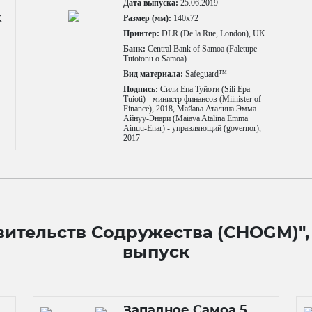
Дата выпуска:
25.06.2019
Размер (мм):
140x72
K
Принтер:
DLR (De la Rue, London), UK
Банк:
Central Bank of Samoa (Faletupe
Tutotonu o Samoa)
Вид материала:
Safeguard™
Подпись:
Сили Епа Туйоти (Sili Epa
Tuioti) - министр финансов (Miinister of
Finance), 2018, Майава Аталина Эмма
Айнуу-Энари (Maiava Atalina Emma
Ainuu-Enar) - управляющий (governor),
2017
равительств Содружества (CHOGM)
выпуск
Западное Самоа 5