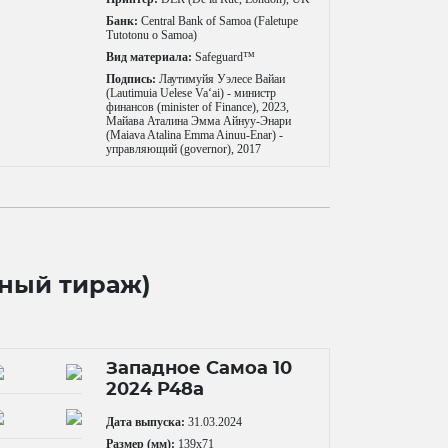
Банк:
Central Bank of Samoa (Faletupe
Tutotonu o Samoa)
Вид материала:
Safeguard™
Подпись:
Лаутимуйя Уэлесе Вайаи
(Lautimuia Uelese Vaʻai) - министр
финансов (minister of Finance), 2023,
Майава Аталина Эмма Айнуу-Энари
(Maiava Atalina Emma Ainuu-Enar) -
управляющий (governor), 2017
тный тираж)
Западное Самоа 10
2024 P48a
Дата выпуска:
31.03.2024
Размер (мм):
139x71