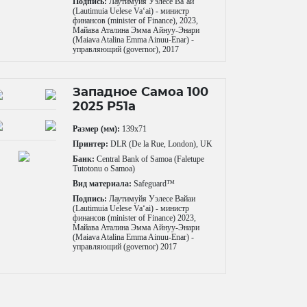
Подпись:
Лаутимуйя Уэлесе Ваʻай
(Lautimuia Uelese Vaʻai) - министр
финансов (minister of Finance), 2023,
Майава Аталина Эмма Айнуу-Энари
(Maiava Atalina Emma Ainuu-Enar) -
управляющий (governor), 2017
Западное Самоа 100
2025 P51a
Размер (мм):
139x71
Принтер:
DLR (De la Rue, London), UK
Банк:
Central Bank of Samoa (Faletupe
Tutotonu o Samoa)
Вид материала:
Safeguard™
Подпись:
Лаутимуйя Уэлесе Вайаи
(Lautimuia Uelese Vaʻai) - министр
финансов (minister of Finance) 2023,
Майава Аталина Эмма Айнуу-Энари
(Maiava Atalina Emma Ainuu-Enar) -
управляющий (governor) 2017