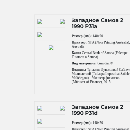
Западное Самоа 2
1990 P31a
Размер (мм):
140x70
Принтер:
NPA (Note Printing Australia)
Australia
Банк:
Central Bank of Samoa (Faletupe
Tutotonu o Samoa)
Вид материала:
Guardian®
Подпись:
Туилаепа Лупесолиай Сайлел
Малиелегаой (Tuilaepa Lupesoliai Sailele
Malielegaoi) - Министр финансов
(Miinister of Finance), 2015
Западное Самоа 2
1990 P31d
Размер (мм):
140x70
Принтер:
NPA (Note Printing Australia)