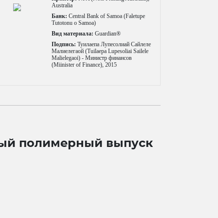
Australia
Банк:
Central Bank of Samoa (Faletupe
Tutotonu o Samoa)
Вид материала:
Guardian®
Подпись:
Туилаепа Лупесолиай Сайлеле
Малиелегаой (Tuilaepa Lupesoliai Sailele
Malielegaoi) - Министр финансов
(Miinister of Finance), 2015
ятный полимерный выпуск