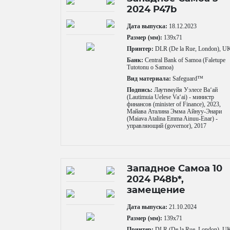
2024 P47b
Дата выпуска:
18.12.2023
Размер (мм):
139x71
Принтер:
DLR (De la Rue, London), U
Банк:
Central Bank of Samoa (Faletupe
Tutotonu o Samoa)
Вид материала:
Safeguard™
Подпись:
Лаутимуйя Уэлесе Ваʻай
(Lautimuia Uelese Vaʻai) - министр
финансов (minister of Finance), 2023,
Майава Аталина Эмма Айнуу-Энари
(Maiava Atalina Emma Ainuu-Enar) -
управляющий (governor), 2017
Западное Самоа 10
2024 P48b*,
замещение
Дата выпуска:
21.10.2024
Размер (мм):
139x71
Принтер:
DLR (De la Rue, London), U