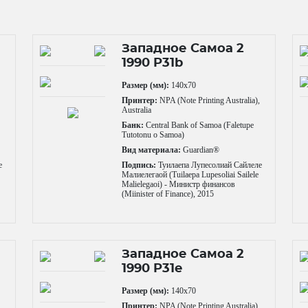
Западное Самоа 2
1990 P31b
Размер (мм):
140x70
,
Принтер:
NPA (Note Printing Australia),
Australia
Банк:
Central Bank of Samoa (Faletupe
Tutotonu o Samoa)
Вид материала:
Guardian®
е
Подпись:
Туилаепа Лупесолиай Сайлеле
Малиелегаой (Tuilaepa Lupesoliai Sailele
Malielegaoi) - Министр финансов
(Miinister of Finance), 2015
Западное Самоа 2
1990 P31e
Размер (мм):
140x70
,
Принтер:
NPA (Note Printing Australia),