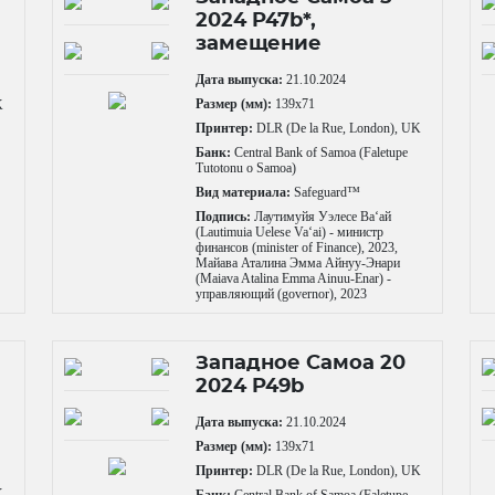
2024 P47b*,
замещение
Дата выпуска:
21.10.2024
Размер (мм):
139x71
K
Принтер:
DLR (De la Rue, London), UK
Банк:
Central Bank of Samoa (Faletupe
Tutotonu o Samoa)
Вид материала:
Safeguard™
Подпись:
Лаутимуйя Уэлесе Ваʻай
(Lautimuia Uelese Vaʻai) - министр
финансов (minister of Finance), 2023,
Майава Аталина Эмма Айнуу-Энари
(Maiava Atalina Emma Ainuu-Enar) -
управляющий (governor), 2023
Западное Самоа 20
2024 P49b
Дата выпуска:
21.10.2024
Размер (мм):
139x71
Принтер:
DLR (De la Rue, London), UK
K
Банк:
Central Bank of Samoa (Faletupe