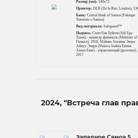
Размер (мм):
140x72
Принтер:
DLR (De la Rue, London), U
Банк:
Central Bank of Samoa (Faletupe
Tutotonu o Samoa)
Вид материала:
Safeguard™
Подпись:
Сили Епа Туйоти (Sili Epa
Tuioti) - министр финансов (Miinister of
Finance), 2018, Майава Аталина Эмма
Айнуу-Энари (Maiava Atalina Emma
Ainuu-Enar) - управляющий (governor),
2017
2024, "Встреча глав п
Западное Самоа 5