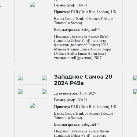
Размер (мм):
139x71
K
Принтер:
DLR (De la Rue, London), UK
Банк:
Central Bank of Samoa (Faletupe
Tutotonu o Samoa)
Вид материала:
Safeguard™
Подпись:
Лаутимуйя Уэлесе Ваʻай
(Lautimuia Uelese Vaʻai) - министр
финансов (minister of Finance) 2023,
Майава Аталина Эмма Айнуу-Энари
(Maiava Atalina Emma Ainuu-Enar) -
управляющий (governor), 2017
Западное Самоа 20
2024 P49a
Дата выпуска:
31.03.2024
Размер (мм):
139x71
Принтер:
DLR (De la Rue, London), UK
K
Банк:
Central Bank of Samoa (Faletupe
Tutotonu o Samoa)
Вид материала:
Safeguard™
Подпись:
Лаутимуйя Уэлесе Вайаи
(Lautimuia Uelese Vaʻai) - министр