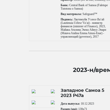
Банк:
Central Bank of Samoa (Faletupe
Tutotonu o Samoa)
Вид материала:
Safeguard™
Подпись:
Лаутимуйя Уэлесе Ваʻай
(Lautimuia Uelese Vaʻai) - министр
финансов (minister of Finance), 2023,
Майава Аталина Эмма Айнуу-Энари
(Maiava Atalina Emma Ainuu-Enar) -
управляющий (governor), 2017
2023-н/вре
Западное Самоа 5
2023 P47a
Дата выпуска:
18.12.2023
Размер (мм):
139x71