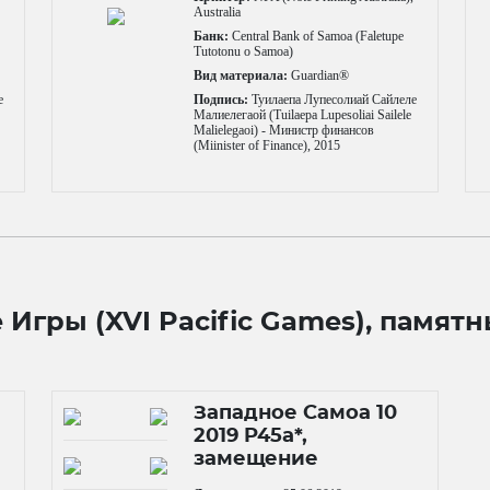
Australia
Банк:
Central Bank of Samoa (Faletupe
Tutotonu o Samoa)
Вид материала:
Guardian®
е
Подпись:
Туилаепа Лупесолиай Сайлеле
Малиелегаой (Tuilaepa Lupesoliai Sailele
Malielegaoi) - Министр финансов
(Miinister of Finance), 2015
е Игры (XVI Pacific Games), пам
Западное Самоа 10
2019 P45a*,
замещение