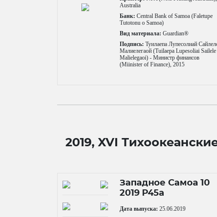
Australia
Банк:
Central Bank of Samoa (Faletupe
Tutotonu o Samoa)
Вид материала:
Guardian®
Подпись:
Туилаепа Лупесолиай Сайлел
Малиелегаой (Tuilaepa Lupesoliai Sailele
Malielegaoi) - Министр финансов
(Miinister of Finance), 2015
2019, XVI Тихоокеански
Западное Самоа 10
2019 P45a
Дата выпуска:
25.06.2019