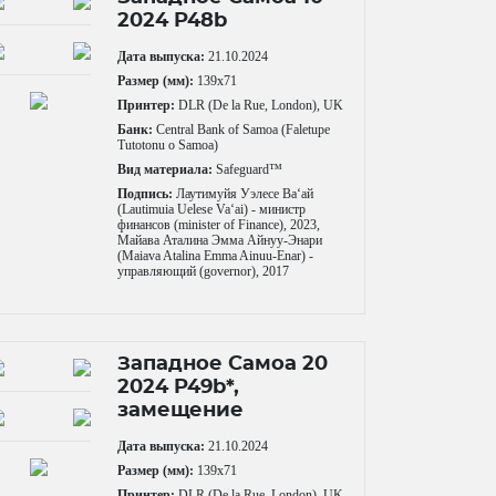
2024 P48b
Дата выпуска:
21.10.2024
Размер (мм):
139x71
Принтер:
DLR (De la Rue, London), UK
Банк:
Central Bank of Samoa (Faletupe
Tutotonu o Samoa)
Вид материала:
Safeguard™
Подпись:
Лаутимуйя Уэлесе Ваʻай
(Lautimuia Uelese Vaʻai) - министр
финансов (minister of Finance), 2023,
Майава Аталина Эмма Айнуу-Энари
(Maiava Atalina Emma Ainuu-Enar) -
управляющий (governor), 2017
Западное Самоа 20
2024 P49b*,
замещение
Дата выпуска:
21.10.2024
Размер (мм):
139x71
Принтер:
DLR (De la Rue, London), UK