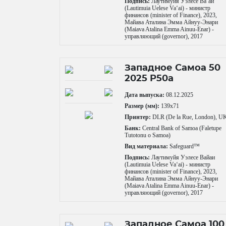
Подпись:
Лаутимуйя Уэлесе Ваʻай
(Lautimuia Uelese Vaʻai) - министр
финансов (minister of Finance), 2023,
Майава Аталина Эмма Айнуу-Энари
(Maiava Atalina Emma Ainuu-Enar) -
управляющий (governor), 2017
Западное Самоа 50
2025 P50a
Дата выпуска:
08.12.2025
Размер (мм):
139x71
Принтер:
DLR (De la Rue, London), U
Банк:
Central Bank of Samoa (Faletupe
Tutotonu o Samoa)
Вид материала:
Safeguard™
Подпись:
Лаутимуйя Уэлесе Вайаи
(Lautimuia Uelese Vaʻai) - министр
финансов (minister of Finance), 2023,
Майава Аталина Эмма Айнуу-Энари
(Maiava Atalina Emma Ainuu-Enar) -
управляющий (governor), 2017
Западное Самоа 100