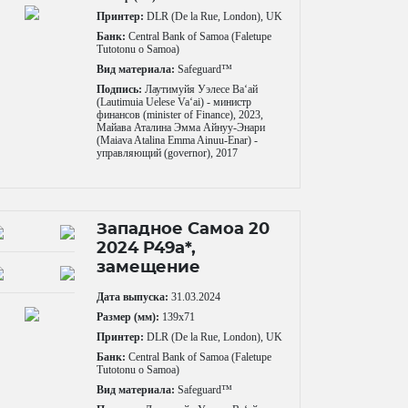
Принтер:
DLR (De la Rue, London), UK
Банк:
Central Bank of Samoa (Faletupe
Tutotonu o Samoa)
Вид материала:
Safeguard™
Подпись:
Лаутимуйя Уэлесе Ваʻай
(Lautimuia Uelese Vaʻai) - министр
финансов (minister of Finance), 2023,
Майава Аталина Эмма Айнуу-Энари
(Maiava Atalina Emma Ainuu-Enar) -
управляющий (governor), 2017
Западное Самоа 20
2024 P49a*,
замещение
Дата выпуска:
31.03.2024
Размер (мм):
139x71
Принтер:
DLR (De la Rue, London), UK
Банк:
Central Bank of Samoa (Faletupe
Tutotonu o Samoa)
Вид материала:
Safeguard™