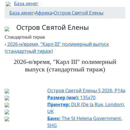
База денег
База денег
›
Африка
›
Остров Святой Елены
Остров Святой Елены
Стандартный тираж
›
2026-н/время, "Карл III" полимерный выпуск
(стандартный тираж)
2026-н/время, "Карл III" полимерный
выпуск (стандартный тираж)
Остров Святой Елены 5 2026, P14a
Размер (мм):
135x70
Принтер:
DLR (De la Rue, London),
UK
Банк:
The St Helena Government,
SHG