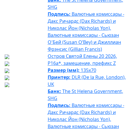
Банк:
The St Helena Government,
SHG
Подпись:
Валютные комиссары -
Дакс Ричардс (Dax Richards) и
Николас Йон (Nicholas Yon),
Валютные комиссары - Сьюзан
О'Бей (Susan O’Bey) и Джиллиан
Фрэнсис (Gillian Francis)
Остров Святой Елены 20 2026,
P16a*, замещение, префикс Z
Размер (мм):
135x70
Принтер:
DLR (De la Rue, London),
UK
Банк:
The St Helena Government,
SHG
Подпись:
Валютные комиссары -
Дакс Ричардс (Dax Richards) и
Николас Йон (Nicholas Yon),
Валютные комиссары - Сьюзан