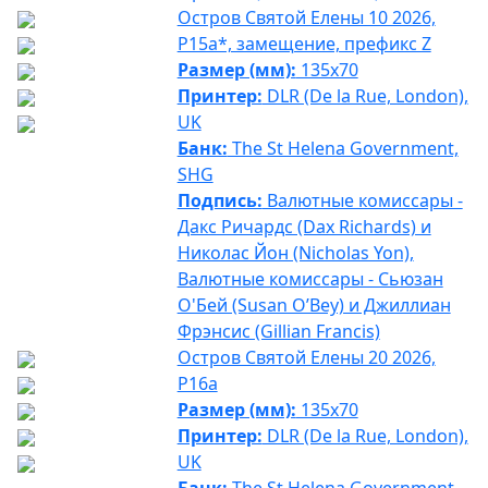
Остров Святой Елены 10 2026,
P15a*, замещение, префикс Z
Размер (мм):
135x70
Принтер:
DLR (De la Rue, London),
UK
Банк:
The St Helena Government,
SHG
Подпись:
Валютные комиссары -
Дакс Ричардс (Dax Richards) и
Николас Йон (Nicholas Yon),
Валютные комиссары - Сьюзан
О'Бей (Susan O’Bey) и Джиллиан
Фрэнсис (Gillian Francis)
Остров Святой Елены 20 2026,
P16a
Размер (мм):
135x70
Принтер:
DLR (De la Rue, London),
UK