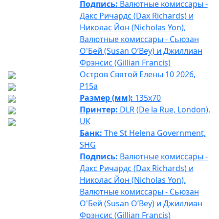
Подпись:
Валютные комиссары -
Дакс Ричардс (Dax Richards) и
Николас Йон (Nicholas Yon),
Валютные комиссары - Сьюзан
О'Бей (Susan O’Bey) и Джиллиан
Фрэнсис (Gillian Francis)
Остров Святой Елены 10 2026,
P15a
Размер (мм):
135x70
Принтер:
DLR (De la Rue, London),
UK
Банк:
The St Helena Government,
SHG
Подпись:
Валютные комиссары -
Дакс Ричардс (Dax Richards) и
Николас Йон (Nicholas Yon),
Валютные комиссары - Сьюзан
О'Бей (Susan O’Bey) и Джиллиан
Фрэнсис (Gillian Francis)