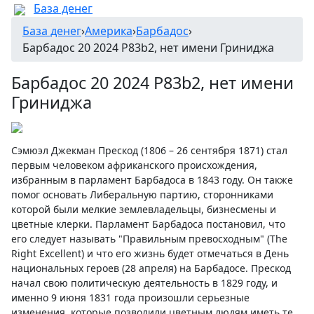
База денег
База денег
›
Америка
›
Барбадос
›
Барбадос 20 2024 P83b2, нет имени Гриниджа
Барбадос 20 2024 P83b2, нет имени
Гриниджа
Сэмюэл Джекман Прескод (1806 – 26 сентября 1871) стал
первым человеком африканского происхождения,
избранным в парламент Барбадоса в 1843 году. Он также
помог основать Либеральную партию, сторонниками
которой были мелкие землевладельцы, бизнесмены и
цветные клерки. Парламент Барбадоса постановил, что
его следует называть "Правильным превосходным" (The
Right Excellent) и что его жизнь будет отмечаться в День
национальных героев (28 апреля) на Барбадосе. Прескод
начал свою политическую деятельность в 1829 году, и
именно 9 июня 1831 года произошли серьезные
изменения, которые позволили цветным людям иметь те