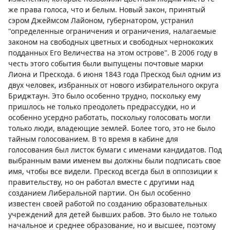
же права голоса, что и белым. Новый закон, принятый
сэром Джеймсом Лайоном, губернатором, устранил
"определенные ограничения и ограничения, налагаемые
законом на свободных цветных и свободных чернокожих
подданных Его Величества на этом острове". В 2006 году в
честь этого события были выпущены почтовые марки
Лиона и Прескода. 6 июня 1843 года Прескод был одним из
двух человек, избранных от нового избирательного округа
Бриджтаун. Это было особенно трудно, поскольку ему
пришлось не только преодолеть предрассудки, но и
особенно усердно работать, поскольку голосовать могли
только люди, владеющие землей. Более того, это не было
тайным голосованием. В то время в кабине для
голосования был листок бумаги с именами кандидатов. Под
выбранным вами именем вы должны были подписать свое
имя, чтобы все видели. Прескод всегда был в оппозиции к
правительству, но он работал вместе с другими над
созданием Либеральной партии. Он был особенно
известен своей работой по созданию образовательных
учреждений для детей бывших рабов. Это было не только
начальное и среднее образование, но и высшее, поэтому