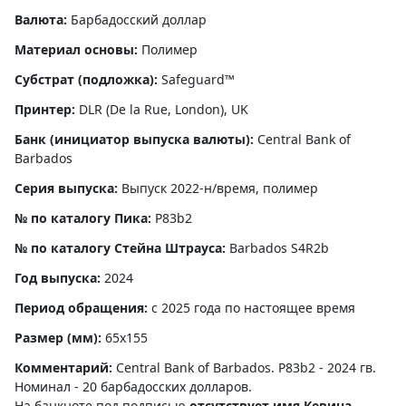
Валюта:
Барбадосский доллар
Материал основы:
Полимер
Субстрат (подложка):
Safeguard™
Принтер:
DLR (De la Rue, London), UK
Банк (инициатор выпуска валюты):
Central Bank of
Barbados
Серия выпуска:
Выпуск 2022-н/время, полимер
№ по каталогу Пика:
P83b2
№ по каталогу Стейна Штрауса:
Barbados S4R2b
Год выпуска:
2024
Период обращения:
c 2025 года по настоящее время
Размер (мм):
65x155
Комментарий:
Central Bank of Barbados. P83b2 - 2024 гв.
Номинал - 20 барбадосских долларов.
На банкноте под подписью
отсутствует имя Кевина