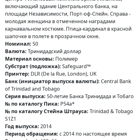
включающий здание Центрального банка, на
площади Независимости, Порт-оф-Спейн. Справа -
молодая женщина в отмеченном наградами
карнавальном костюме. Птица-кардинал в красной
шапочке в полете в прозрачном окне.
Номинал:
50
Валюта:
Тринидадский доллар
Материал основы:
Полимер
Субстрат (подложка):
Safeguard™
Принтер:
DLR (De la Rue, London), UK
Банк (инициатор выпуска валюты):
Central Bank
of Trinidad and Tobago
Серия выпуска:
50-летие Банка Тринидада и Тобаго
№ по каталогу Пика:
P54a*
№ по каталогу Стейна Штрауса:
Trinidad & Tobago
S1Z1
Год выпуска:
2014
Период обращения:
с 2014 по настоящее время