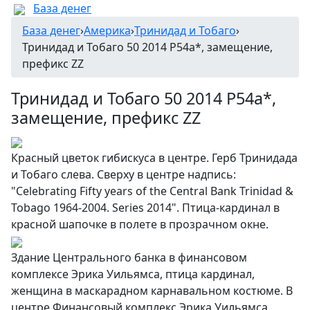
База денег
База денег
›
Америка
›
Тринидад и Тобаго
›
Тринидад и Тобаго 50 2014 P54a*, замещение,
префикс ZZ
Тринидад и Тобаго 50 2014 P54a*,
замещение, префикс ZZ
Красный цветок гибискуса в центре. Герб Тринидада
и Тобаго слева. Сверху в центре надпись:
"Celebrating Fifty years of the Central Bank Trinidad &
Tobago 1964-2004. Series 2014". Птица-кардинал в
красной шапочке в полете в прозрачном окне.
Здание Центрального банка в финансовом
комплексе Эрика Уильямса, птица кардинал,
женщина в маскарадном карнавальном костюме. В
центре Финансовый комплекс Эрика Уильямса,