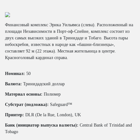
Финансовый комплекс Эрика Уильямса (слева). Расположенный на
площади Независимости в Порт-оф-Спейне, комплекс состоит из
двух самых высоких зданий в Тринидаде и Тобаго. Высота пары
небоскребов, известных в народе как «башни-близнецы»,
составляет 92 м (22 этажа). Местная жительница в центре.
Красноголовый кардинал справа.
Номинал:
50
Валюта:
Тринидадский доллар
Материал основы:
Полимер
Субстрат (подложка):
Safeguard™
Принтер:
DLR (De la Rue, London), UK
Банк (инициатор выпуска валюты):
Central Bank of Trinidad and
Tobago