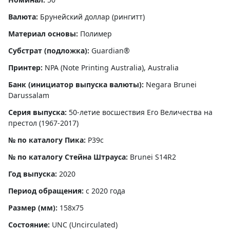
Валюта:
Брунейский доллар (рингитт)
Материал основы:
Полимер
Субстрат (подложка):
Guardian®
Принтер:
NPA (Note Printing Australia), Australia
Банк (инициатор выпуска валюты):
Negara Brunei
Darussalam
Серия выпуска:
50-летие восшествия Его Величества на
престол (1967-2017)
№ по каталогу Пика:
P39с
№ по каталогу Стейна Штрауса:
Brunei S14R2
Год выпуска:
2020
Период обращения:
с 2020 года
Размер (мм):
158x75
Состояние:
UNC (Uncirculated)