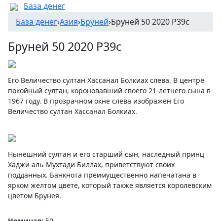
База денег
База денег
›
Азия
›
Бруней
›
Бруней 50 2020 P39с
Бруней 50 2020 P39с
Его Величество султан Хассанал Болкиах слева. В центре
покойный султан, короновавший своего 21-летнего сына в
1967 году. В прозрачном окне слева изображен Его
Величество султан Хассанал Болкиах.
Нынешний султан и его старший сын, наследный принц
Хаджи аль-Мухтади Биллах, приветствуют своих
подданных. Банкнота преимущественно напечатана в
ярком желтом цвете, который также является королевским
цветом Брунея.
Номинал:
50