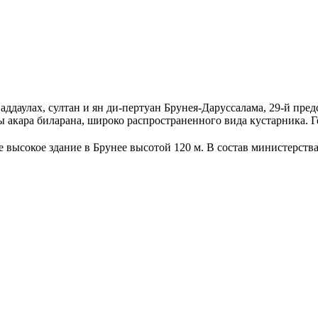
даулах, султан и ян ди-пертуан Брунея-Даруссалама, 29-й предс
ты акара биларана, широко распространенного вида кустарника. Г
е высокое здание в Брунее высотой 120 м. В состав министерст