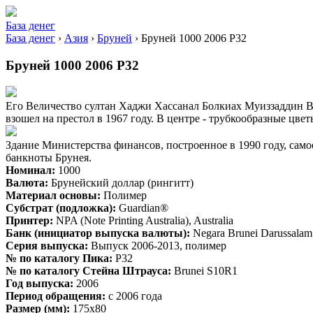
База денег
База денег
›
Азия
›
Бруней
›
Бруней 1000 2006 P32
Бруней 1000 2006 P32
Его Величество султан Хаджи Хассанал Болкиах Муиззаддин Вад
взошел на престол в 1967 году. В центре - трубкообразные цве
Здание Министерства финансов, построенное в 1990 году, само
банкноты Брунея.
Номинал:
1000
Валюта:
Брунейский доллар (рингитт)
Материал основы:
Полимер
Субстрат (подложка):
Guardian®
Принтер:
NPA (Note Printing Australia), Australia
Банк (инициатор выпуска валюты):
Negara Brunei Darussalam
Серия выпуска:
Выпуск 2006-2013, полимер
№ по каталогу Пика:
P32
№ по каталогу Стейна Штрауса:
Brunei S10R1
Год выпуска:
2006
Период обращения:
с 2006 года
Размер (мм):
175x80