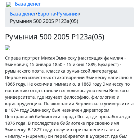
База денег
База денег
›
Европа
›
Румыния
›
Румыния 500 2005 P123a(05)
Румыния 500 2005 P123a(05)
Справа портрет Михая Эминеску (настоящая фамилия -
Эминович; 15 января 1850 - 15 июня 1889, Бухарест) -
румынского поэта, классика румынской литературы.
Первое из известных стихотворений Эминеску написано в
1866 году. Не окончив гимназию, в 1869 году Эминеску по
настоянию отца становится вольнослушателем Венского
университета, где изучает философию, филологию и
юриспруденцию. По окончании Берлинского университета
в 1874 году Эминеску был назначен директором
Центральной библиотеки города Яссы, где проработал до
1876 года. В последствие библиотеке присвоено имя
Эминеску. В 1877 году, получив приглашение газеты
«Тимпул» («Время») он перебирается в Бухарест, где был