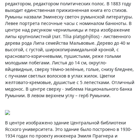
редактором, редактором политических полос. В 1883 году
выходит единственная прижизненная книга его стихов.
Румыны назвали Эминеску светоч румынской литературы.
Левее портрета песочные часы с номиналом банкноты. В
центре над рисунком чернильницы и пера изображение
липы крупнолистной (лат. Tília platyphýllos) - лиственного
дерева рода Липа семейства Мальвовые. Дерево до 40 м
высотой, с густой, широкопирамидальной кроной, с
красновато-коричневыми, пушистыми, реже голыми
молодыми побегами. Листья до 14 см, округло-
яйцевидные, сверху тёмно-зелёные, голые, снизу бледнее,
с пучками светлых волосков в углах жилок. Цветки
желтовато-кремовые, душистые с 5 лепестками. Отличный
медонос. В центре сверху - эмблема Национального банка
Румынии. В левом верхнем углу – герб Румынии.
В центре изображено здание Центральной библиотеки
Ясского университета. Это здание было построено в 1930-
1934 годах по проекту инженера Эмиля Прагнера и