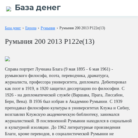
База денег
База денег
›
Европа
›
Румыния
›
Румыния 200 2013 P122e(13)
Румыния 200 2013 P122e(13)
Справа портрет Лучиана Блага (9 мая 1895 - 6 мая 1961) -
румынского философа, поэта, переводчика, драматурга,
журналиста, профессора университета, дипломата. Дебютировал
как поэт в 1919, в 1920 защитил диссертацию по философии. С
1926 - на дипломатической службе (Варшава, Прага, Лиссабон,
Берн, Вена). В 1936 был избран в Академию Румынии. C 1939
преподавал философию культуры в университетах Клужа и Сибиу,
возглавлял Клужскую академическую библиотеку, занимался
журналистикой. В послевоенной Румынии находился в социальной
и культурной изоляции. До 1962 литературные произведения
Благи, кроме переводов, в социалистической Румынии не