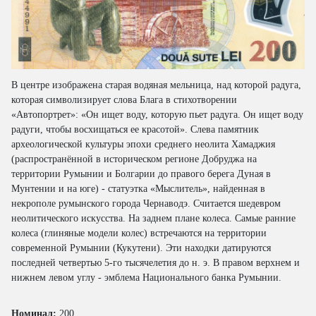
В центре изображена старая водяная мельница, над которой радуга,
которая символизирует слова Блага в стихотворении
«Автопортрет»: «Он ищет воду, которую пьет радуга. Он ищет воду
радуги, чтобы восхищаться ее красотой». Слева памятник
археологической культуры эпохи среднего неолита Хамаджия
(распространённой в историческом регионе Добруджа на
территории Румынии и Болгарии до правого берега Дуная в
Мунтении и на юге) - статуэтка «Мыслитель», найденная в
некрополе румынского города Чернаводэ. Считается шедевром
неолитического искусства. На заднем плане колеса. Самые ранние
колеса (глиняные модели колес) встречаются на территории
современной Румынии (Кукутени). Эти находки датируются
последней четвертью 5-го тысячелетия до н. э. В правом верхнем и
нижнем левом углу - эмблема Национального банка Румынии.
Номинал:
200