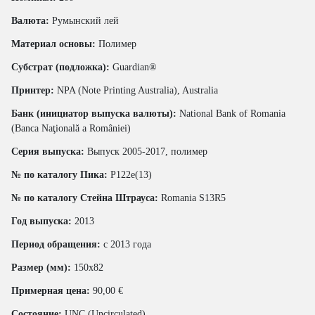
Валюта:
Румынский лей
Материал основы:
Полимер
Субстрат (подложка):
Guardian®
Принтер:
NPA (Note Printing Australia), Australia
Банк (инициатор выпуска валюты):
National Bank of Romania
(Banca Naţională a României)
Серия выпуска:
Выпуск 2005-2017, полимер
№ по каталогу Пика:
P122e(13)
№ по каталогу Стейна Штрауса:
Romania S13R5
Год выпуска:
2013
Период обращения:
с 2013 года
Размер (мм):
150x82
Примерная цена:
90,00 €
Состояние:
UNC (Uncirculated)