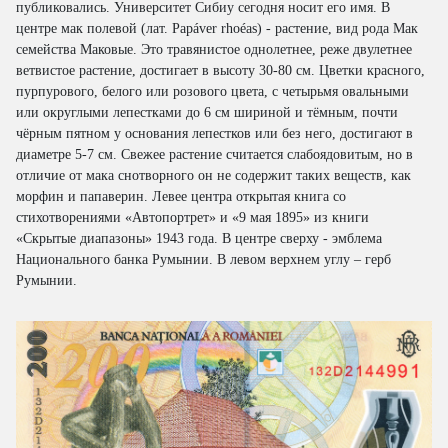
публиковались. Университет Сибиу сегодня носит его имя. В
центре мак полевой (лат. Papáver rhoéas) - растение, вид рода Мак
семейства Маковые. Это травянистое однолетнее, реже двулетнее
ветвистое растение, достигает в высоту 30-80 см. Цветки красного,
пурпурового, белого или розового цвета, с четырьмя овальными
или округлыми лепестками до 6 см шириной и тёмным, почти
чёрным пятном у основания лепестков или без него, достигают в
диаметре 5-7 см. Свежее растение считается слабоядовитым, но в
отличие от мака снотворного он не содержит таких веществ, как
морфин и папаверин. Левее центра открытая книга со
стихотворениями «Автопортрет» и «9 мая 1895» из книги
«Скрытые диапазоны» 1943 года. В центре сверху - эмблема
Национального банка Румынии. В левом верхнем углу – герб
Румынии.