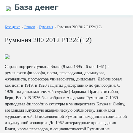
База денег
База денег
›
Европа
›
Румыния
›
Румыния 200 2012 P122d(12)
Румыния 200 2012 P122d(12)
Справа портрет Лучиана Блага (9 мая 1895 - 6 мая 1961) -
румынского философа, поэта, переводчика, драматурга,
журналиста, профессора университета, дипломата. Дебютировал
как поэт в 1919, в 1920 защитил диссертацию по философии. С
1926 - на дипломатической службе (Варшава, Прага, Лиссабон,
Берн, Вена). В 1936 был избран в Академию Румынии. C 1939
преподавал философию культуры в университетах Клужа и Сибиу,
возглавлял Клужскую академическую библиотеку, занимался
журналистикой. В послевоенной Румынии находился в социальной
и культурной изоляции. До 1962 литературные произведения
Благи, кроме переводов, в социалистической Румынии не