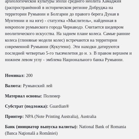
археологической культуры эпохи среднего неолита Хамаджия
(распространённой в историческом регионе Добруджа на
территории Румынии и Болгарии до правого берега Дуная в
Мунтении и на юге) - статуэтка «Мыслитель», найденная в
некрополе румынского города Чернаводэ. Считается шедевром
неолитического искусства. На заднем плане колеса. Самые ранние
колеса (глиняные модели колес) встречаются на территории
современной Румынии (Кукутени). Эти находки датируются
последней четвертью 5-го тысячелетия до н. э. В правом верхнем и
нижнем левом углу - эмблема Национального банка Румынии.
Номинал:
200
Валюта:
Румынский лей
Материал основы:
Полимер
Субстрат (подложка):
Guardian®
Принтер:
NPA (Note Printing Australia), Australia
Банк (инициатор выпуска валюты):
National Bank of Romania
(Banca Naţională a României)