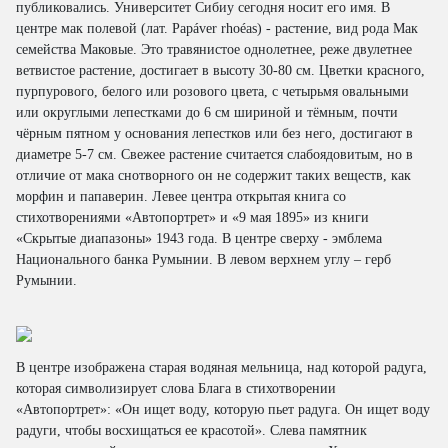
публиковались. Университет Сибиу сегодня носит его имя. В
центре мак полевой (лат. Papáver rhoéas) - растение, вид рода Мак
семейства Маковые. Это травянистое однолетнее, реже двулетнее
ветвистое растение, достигает в высоту 30-80 см. Цветки красного,
пурпурового, белого или розового цвета, с четырьмя овальными
или округлыми лепестками до 6 см шириной и тёмным, почти
чёрным пятном у основания лепестков или без него, достигают в
диаметре 5-7 см. Свежее растение считается слабоядовитым, но в
отличие от мака снотворного он не содержит таких веществ, как
морфин и папаверин. Левее центра открытая книга со
стихотворениями «Автопортрет» и «9 мая 1895» из книги
«Скрытые диапазоны» 1943 года. В центре сверху - эмблема
Национального банка Румынии. В левом верхнем углу – герб
Румынии.
В центре изображена старая водяная мельница, над которой радуга,
которая символизирует слова Блага в стихотворении
«Автопортрет»: «Он ищет воду, которую пьет радуга. Он ищет воду
радуги, чтобы восхищаться ее красотой». Слева памятник