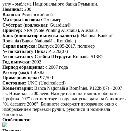
углу - эмблема Национального банка Румынии.
Номинал:
200
Валюта:
Румынский лей
Материал основы:
Полимер
Субстрат (подложка):
Guardian®
Принтер:
NPA (Note Printing Australia), Australia
Банк (инициатор выпуска валюты):
National Bank of
Romania (Banca Naţională a României)
Серия выпуска:
Выпуск 2005-2017, полимер
№ по каталогу Пика:
P122b(07)
№ по каталогу Стейна Штрауса:
Romania S13R2
Год выпуска:
2002
Период обращения:
с 2007 года
Размер (мм):
150x82
Примерная цена:
97,50 €
Состояние:
UNC (Uncirculated)
Комментарий:
Banca Naţională a României. P122b(07) - 2007
гв, Номинал - 200 леев. Находится в постоянном обороте.
Префикс "07" соответствует году выпуска, дата на банкноте -
"01 decamre 2006". Банкнота содержит прозрачное окно с
изображением перьевой ручки, рукописи и номинала
банкноты.
Особенности:
Подпись: