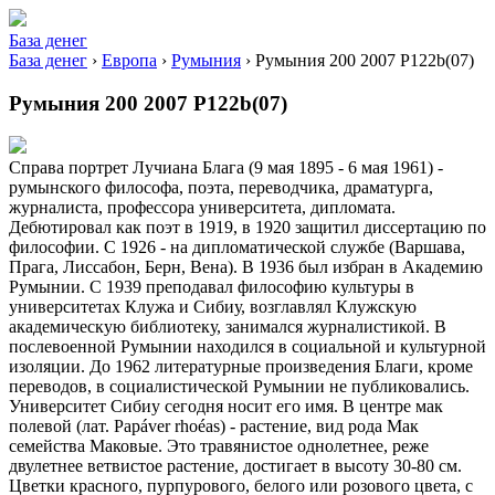
База денег
База денег
›
Европа
›
Румыния
›
Румыния 200 2007 P122b(07)
Румыния 200 2007 P122b(07)
Справа портрет Лучиана Блага (9 мая 1895 - 6 мая 1961) -
румынского философа, поэта, переводчика, драматурга,
журналиста, профессора университета, дипломата.
Дебютировал как поэт в 1919, в 1920 защитил диссертацию по
философии. С 1926 - на дипломатической службе (Варшава,
Прага, Лиссабон, Берн, Вена). В 1936 был избран в Академию
Румынии. C 1939 преподавал философию культуры в
университетах Клужа и Сибиу, возглавлял Клужскую
академическую библиотеку, занимался журналистикой. В
послевоенной Румынии находился в социальной и культурной
изоляции. До 1962 литературные произведения Благи, кроме
переводов, в социалистической Румынии не публиковались.
Университет Сибиу сегодня носит его имя. В центре мак
полевой (лат. Papáver rhoéas) - растение, вид рода Мак
семейства Маковые. Это травянистое однолетнее, реже
двулетнее ветвистое растение, достигает в высоту 30-80 см.
Цветки красного, пурпурового, белого или розового цвета, с