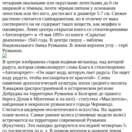
четырьмя овальными или округлыми лепестками до 6 см
шириной и тёмным, почти чёрным пятном у основания
лепестков или без него, достигают в диаметре 5-7 см. Свежее
растение считается слабоядовитым, но в отличие от мака
снотворного он не содержит таких веществ, как морфин и
папаверин. Левее центра открытая книга со стихотворениями
«Автопортрет» и «9 мая 1895» из книги «Скрытые
диапазоны» 1943 года. В центре сверху - эмблема
Национального банка Румынии. В левом верхнем углу – герб
Румынии.
В центре изображена старая водяная мельница, над которой
радуга, которая символизирует слова Блага в стихотворении
«Автопортрет»: «Он ищет воду, которую пьет радуга. Он ищет
воду радуги, чтобы восхищаться ее красотой». Слева
памятник археологической культуры эпохи среднего неолита
Хамаджия (распространённой в историческом регионе
Добруджа на территории Румынии и Болгарии до правого
берега Дуная в Мунтении и на юге) - статуэтка «Мыслитель»,
найденная в некрополе румынского города Чернаводэ.
Считается шедевром неолитического искусства. На заднем
плане колеса. Самые ранние колеса (глиняные модели колес)
встречаются на территории современной Румынии
(Кукутени). Эти находки датируются последней четвертью 5-
го тысячелетия до н. э. В правом верхнем и нижнем левом