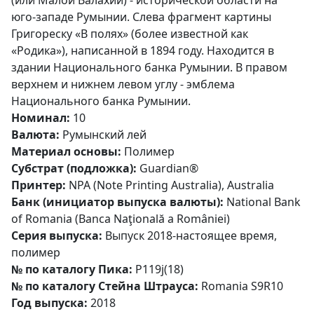
(или Малой Валахии) - исторической области на
юго-западе Румынии. Слева фрагмент картины
Григореску «В полях» (более известной как
«Родика»), написанной в 1894 году. Находится в
здании Национального банка Румынии. В правом
верхнем и нижнем левом углу - эмблема
Национального банка Румынии.
Номинал:
10
Валюта:
Румынский лей
Материал основы:
Полимер
Субстрат (подложка):
Guardian®
Принтер:
NPA (Note Printing Australia), Australia
Банк (инициатор выпуска валюты):
National Bank
of Romania (Banca Naţională a României)
Серия выпуска:
Выпуск 2018-настоящее время,
полимер
№ по каталогу Пика:
P119j(18)
№ по каталогу Стейна Штрауса:
Romania S9R10
Год выпуска:
2018