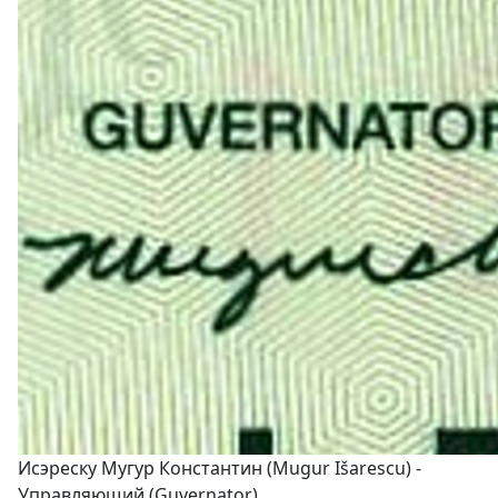
Исэреску Мугур Константин (Mugur Išarescu) -
Управляющий (Guvernator)