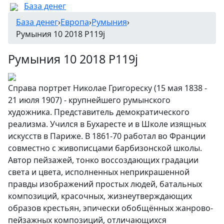
База денег
База денег
›
Европа
›
Румыния
›
Румыния 10 2018 P119j
Румыния 10 2018 P119j
Справа портрет Николае Григореску (15 мая 1838 -
21 июля 1907) - крупнейшего румынского
художника. Представитель демократического
реализма. Учился в Бухаресте и в Школе изящных
искусств в Париже. В 1861-70 работал во Франции
совместно с живописцами барбизонской школы.
Автор пейзажей, тонко воссоздающих градации
света и цвета, исполненных неприкрашенной
правды изображений простых людей, батальных
композиций, красочных, жизнеутверждающих
образов крестьян, эпически обобщённых жанрово-
пейзажных композиций, отличающихся