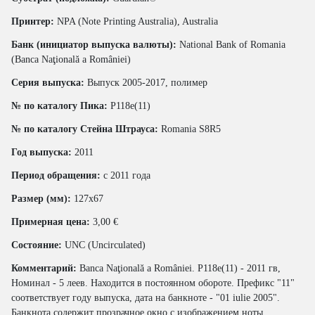
Принтер:
NPA (Note Printing Australia), Australia
Банк (инициатор выпуска валюты):
National Bank of Romania
(Banca Naţională a României)
Серия выпуска:
Выпуск 2005-2017, полимер
№ по каталогу Пика:
P118e(11)
№ по каталогу Стейна Штрауса:
Romania S8R5
Год выпуска:
2011
Период обращения:
с 2011 года
Размер (мм):
127x67
Примерная цена:
3,00 €
Состояние:
UNC (Uncirculated)
Комментарий:
Banca Naţională a României. P118e(11) - 2011 гв,
Номинал - 5 леев. Находится в постоянном обороте. Префикс "11"
соответствует году выпуска, дата на банкноте - "01 iulie 2005".
Банкнота содержит прозрачное окно с изображением ноты.