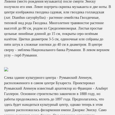
Ливени (место рождения музыканта) после смерти Энеску
получило его имя. Левее портрета скрипка музыканта и две ноты. В
центре изображена гвоздика садовая, или гвоздика голландская
(лат. Dianthus caryophyllus) - растение семейства Гвоздичные,
типовой вид рода Гвоздика. Многолетнее травянистое растение
высотой до 80 см, родом из Средиземноморья. Листья простые
цельные линейные длиной до 15 см, покрыты серо-зелёным
налётом. Цветки диаметром 3-5 см, одиночные или собраны до
пяти штук в сложные зонтики до 40 см в диаметром. В центре
сверху - эмблема Национального банка Румынии. В левом верхнем
углу – герб Румынии.
Слева здание культурного центра - Румынский Атенеум,
расположенного в самом центре Бухареста. Проектировал
Румынский Атенеум известный архитектор из Франции - Альберт
Галлерон. Основное строительство закончили в 1888 году, но
работы продолжались вплоть до 1897 года. Предполагалось, что
здесь будет находиться культурный центр, однако теперь в этом
здании расположилась филармония имени Джорже Энеску. Само