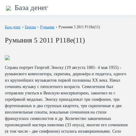
База денег
База денег
›
Европа
›
Румыния
›
Румыния 5 2011 P118e(11)
Румыния 5 2011 P118e(11)
Справа портрет Георгий Энеску (19 августа 1881- 4 мая 1955) -
румынского композитора, скрипача, дирижёра и педагога, одного
из крупнейших музыкантов первой половины XX века. Начал
сочинять музыку с пятилетнего возраста. Семилетним был
отправлен учиться в Венскую консерваторию, закончил ее с
серебряной медалью. Энеску принадлежат три симфонии, три
фортепианных и два струнных квартета, три скрипичные и две
виолончельные сонаты, вокальные сочинения на стихи
французских символистов и др. Количество законченных
произведений мастера невелико (33 опуса), многие его сочинения
(в том числе - две симфонии) остались незавершенными. Село