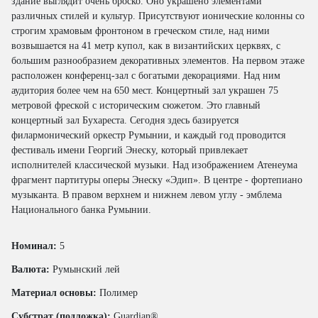
здание выглядит очень броско. Оно украшено элементами
различных стилей и культур. Присутствуют ионические колонны со
строгим храмовым фронтоном в греческом стиле, над ними
возвышается на 41 метр купол, как в византийских церквях, с
большим разнообразием декоративных элементов. На первом этаже
расположен конференц-зал с богатыми декорациями. Над ним
аудитория более чем на 650 мест. Концертный зал украшен 75
метровой фреской с историческим сюжетом. Это главный
концертный зал Бухареста. Сегодня здесь базируется
филармонический оркестр Румынии, и каждый год проводится
фестиваль имени Георгий Энеску, который привлекает
исполнителей классической музыки. Над изображением Атенеума
фрагмент партитуры оперы Энеску «Эдип». В центре - фортепиано
музыканта. В правом верхнем и нижнем левом углу - эмблема
Национального банка Румынии.
Номинал:
5
Валюта:
Румынский лей
Материал основы:
Полимер
Субстрат (подложка):
Guardian®