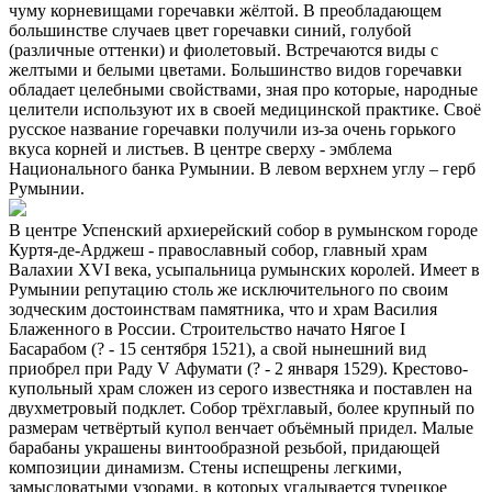
чуму корневищами горечавки жёлтой. В преобладающем
большинстве случаев цвет горечавки синий, голубой
(различные оттенки) и фиолетовый. Встречаются виды с
желтыми и белыми цветами. Большинство видов горечавки
обладает целебными свойствами, зная про которые, народные
целители используют их в своей медицинской практике. Своё
русское название горечавки получили из-за очень горького
вкуса корней и листьев. В центре сверху - эмблема
Национального банка Румынии. В левом верхнем углу – герб
Румынии.
В центре Успенский архиерейский собор в румынском городе
Куртя-де-Арджеш - православный собор, главный храм
Валахии XVI века, усыпальница румынских королей. Имеет в
Румынии репутацию столь же исключительного по своим
зодческим достоинствам памятника, что и храм Василия
Блаженного в России. Строительство начато Нягое I
Басарабом (? - 15 сентября 1521), а свой нынешний вид
приобрел при Раду V Афумати (? - 2 января 1529). Крестово-
купольный храм сложен из серого известняка и поставлен на
двухметровый подклет. Собор трёхглавый, более крупный по
размерам четвёртый купол венчает объёмный придел. Малые
барабаны украшены винтообразной резьбой, придающей
композиции динамизм. Стены испещрены легкими,
замысловатыми узорами, в которых угадывается турецкое