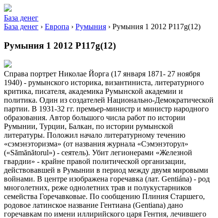
База денег
База денег
›
Европа
›
Румыния
›
Румыния 1 2012 P117g(12)
Румыния 1 2012 P117g(12)
Справа портрет Николае Йорга (17 января 1871- 27 ноября
1940) - румынского историка, византиниста, литературного
критика, писателя, академика Румынской академии и
политика. Один из создателей Национально-Демократической
партии. В 1931-32 гг. премьер-министр и министр народного
образования. Автор большого числа работ по истории
Румынии, Турции, Балкан, по истории румынской
литературы. Положил начало литературному течению
«сэмэнэторизма» (от названия журнала «Сэмэнэторул»
(«Sămănătorul») - сеятель). Убит легионерами «Железной
гвардии» - крайне правой политической организации,
действовавшей в Румынии в период между двумя мировыми
войнами. В центре изображена горечавка (лат. Gentiána) - род
многолетних, реже однолетних трав и полукустарников
семейства Горечавковые. По сообщению Плиния Старшего,
родовое латинское название Гентиана (Gentiana) дано
горечавкам по имени иллирийского царя Гентия, лечившего