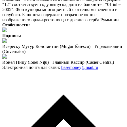
"12" соответствует году выпуска, дата на банкноте - "01 iulie
2005". Фон купюры многоцветный с оттенками зеленого и
голубого. Банкнота содержит прозрачное окно с
изображением орла-крестоносца с древнего герба Румынии.
Особенности:
Подпись:
Исэреску Мугур Константин (Mugur Išarescu) - Управляющий
(Guvernator)
Ионел Ницу (Ionel Niţu) - Главный Кассир (Casier Central)
Электронная почта для связи:
basemoney@mail.ru