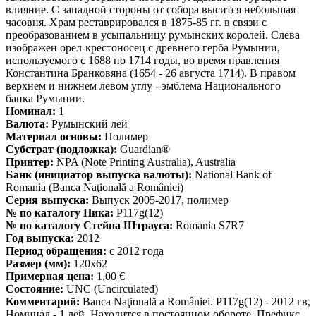
влияние. С западной стороны от собора высится небольшая
часовня. Храм реставрировался в 1875-85 гг. в связи с
преобразованием в усыпальницу румынских королей. Слева
изображен орел-крестоносец с древнего герба Румынии,
используемого с 1688 по 1714 годы, во время правления
Константина Бранковяна (1654 - 26 августа 1714). В правом
верхнем и нижнем левом углу - эмблема Национального
банка Румынии.
Номинал:
1
Валюта:
Румынский лей
Материал основы:
Полимер
Субстрат (подложка):
Guardian®
Принтер:
NPA (Note Printing Australia), Australia
Банк (инициатор выпуска валюты):
National Bank of
Romania (Banca Naţională a României)
Серия выпуска:
Выпуск 2005-2017, полимер
№ по каталогу Пика:
P117g(12)
№ по каталогу Стейна Штрауса:
Romania S7R7
Год выпуска:
2012
Период обращения:
с 2012 года
Размер (мм):
120x62
Примерная цена:
1,00 €
Состояние:
UNC (Uncirculated)
Комментарий:
Banca Naţională a României. P117g(12) - 2012 гв,
Номинал - 1 лей. Находится в постоянном обороте. Префикс