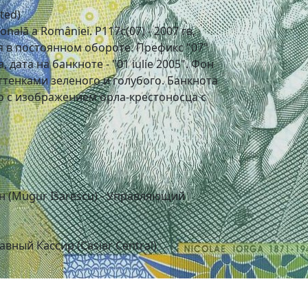
ted)
nală a României. P117c(07) - 2007 гв,
я в постоянном обороте. Префикс "07"
 дата на банкноте - "01 iulie 2005". Фон
тенками зеленого и голубого. Банкнота
 с изображением орла-крестоносца с
н (Mugur Išarescu) - Управляющий
лавный Кассир (Casier Central)