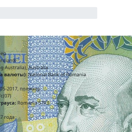
ер
rdian®
 Australia), Australia
а валюты):
National Bank of Romania
i)
05-2017, полимер
c(07)
рауса:
Romania S7R3
7 года