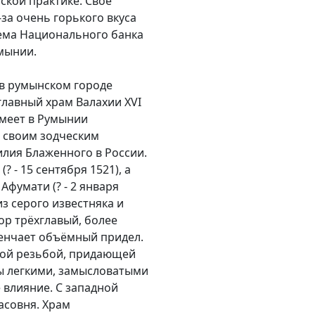
ской практике. Своё
за очень горького вкуса
блема Национального банка
умынии.
 в румынском городе
главный храм Валахии XVI
Имеет в Румынии
 своим зодческим
илия Блаженного в России.
? - 15 сентября 1521), а
фумати (? - 2 января
з серого известняка и
ор трёхглавый, более
енчает объёмный придел.
ой резьбой, придающей
ы легкими, замысловатыми
 влияние. С западной
асовня. Храм