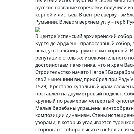
целители используют их в своей медицин
русское название горечавки получили из-
корней и листьев. В центре сверху - эм
Румынии. В левом верхнем углу – герб Р
В центре Успенский архиерейский собор
Куртя-де-Арджеш - православный собор, 
века, усыпальница румынских королей. 
репутацию столь же исключительного по
достоинствам памятника, что и храм Вас
Строительство начато Нягое I Басарабом (
свой нынешний вид приобрел при Раду V А
1529). Крестово-купольный храм сложен и
поставлен на двухметровый подклет. Соб
крупный по размерам четвёртый купол в
Малые барабаны украшены винтообразн
композиции динамизм. Стены испещрен
узорами, в которых угадывается турецкое
стороны от собора высится небольшая ч