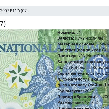
2007 P117c(07)
7)
Номинал:
1
Валюта:
Румынский лей
Материал основы:
Полим
Субстрат (подложка):
Gua
Принтер:
NPA (Note Printing
Банк (инициатор выпуск
(Banca Naţională a Românie
Серия выпуска:
Выпуск 20
№ по каталогу Пика:
P117
№ по каталогу Стейна Шт
Год выпуска:
2007
Период обращения:
с 200
Размер (мм):
120x62
Примерная цена:
1,50 €