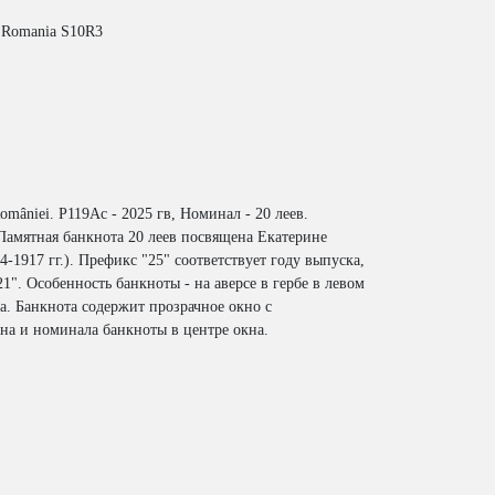
Romania S10R3
omâniei. P119Ac - 2025 гв, Номинал - 20 леев.
Памятная банкнота 20 леев посвящена Екатерине
4-1917 гг.). Префикс "25" соответствует году выпуска,
21". Особенность банкноты - на аверсе в гербе в левом
на. Банкнота содержит прозрачное окно с
на и номинала банкноты в центре окна.