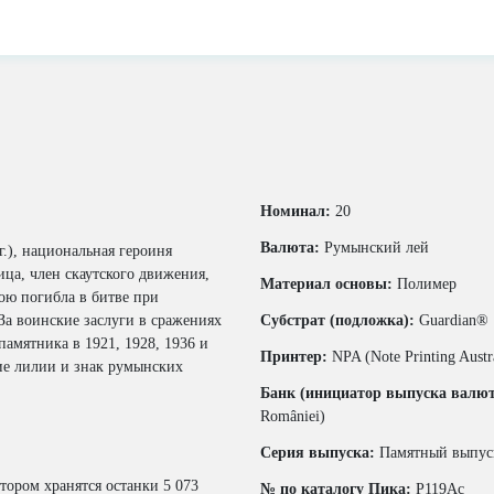
Номинал:
20
Валюта:
Румынский лей
г.), национальная героиня
ца, член скаутского движения,
Материал основы:
Полимер
ою погибла в битве при
За воинские заслуги в сражениях
Субстрат (подложка):
Guardian®
амятника в 1921, 1928, 1936 и
Принтер:
NPA (Note Printing Austra
кие лилии и знак румынских
Банк (инициатор выпуска валю
României)
Серия выпуска:
Памятный выпуск
тором хранятся останки 5 073
№ по каталогу Пика:
P119Ac