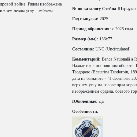
ировой войне. Рядом изображена
№ по каталогу Стейна Штрауса:
ижнем левом углу - эмблема
Год выпуска:
2025
Период обращения:
с 2025 года
Размер (мм):
136x77
Состояние:
UNC (Uncirculated)
Комментарий:
Banca Naţională a R
Находится в постоянном обороте. 
Теодорою (Ecaterina Teodoroiu, 189
дата на банкноте - "1 decembrie 20
верхнем углу на голове орла коро
изображением ордена, боевого гор
Юбилейные:
Да
Особенности: