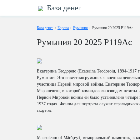
База денег
База денег
›
Европа
›
Румыния
›
Румыния 20 2025 P119Ac
Румыния 20 2025 P119Ac
Екатерина Теодорою (Ecaterina Teodoroiu, 1894-1917 г
Румынии. Это известная румынская военная деятельни
участница Первой мировой войны. Екатерине Теодор
Мэрэшешти, в которой командовала взводом пехоты. 
Первой Мировой войны ей было установлено четыре п
1937 годах. Фоном для портрета служат геральдичес
скаутов.
Mausoleum of Mărășești, мемориальный памятник, в ко