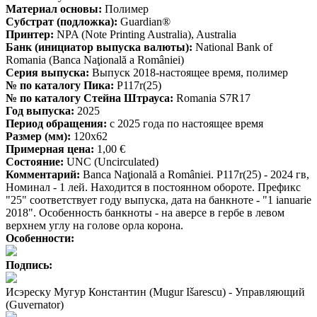
Материал основы:
Полимер
Субстрат (подложка):
Guardian®
Принтер:
NPA (Note Printing Australia), Australia
Банк (инициатор выпуска валюты):
National Bank of
Romania (Banca Naţională a României)
Серия выпуска:
Выпуск 2018-настоящее время, полимер
№ по каталогу Пика:
P117r(25)
№ по каталогу Стейна Штрауса:
Romania S7R17
Год выпуска:
2025
Период обращения:
с 2025 года по настоящее время
Размер (мм):
120x62
Примерная цена:
1,00 €
Состояние:
UNC (Uncirculated)
Комментарий:
Banca Naţională a României. P117r(25) - 2024 гв,
Номинал - 1 лей. Находится в постоянном обороте. Префикс
"25" соответствует году выпуска, дата на банкноте - "1 ianuarie
2018". Особенность банкноты - на аверсе в гербе в левом
верхнем углу на голове орла корона.
Особенности:
Подпись:
Исэреску Мугур Константин (Mugur Išarescu) - Управляющий
(Guvernator)