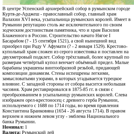
В центре Успенский архиерейский собор в румынском городе
Куртя-де-Арджеш - православный собор, главный храм
Валахии XVI века, усыпальница румынских королей. Имеет в
Румынии репутацию столь же исключительного по своим
зодческим достоинствам памятника, что и храм Василия
Блаженного в России. Строительство начато Нягое I
Басарабом (? - 15 сентября 1521), а свой нынешний вид
приобрел при Раду V Афумати (? - 2 января 1529). Крестово-
купольный храм сложен из серого известняка и поставлен на
двухметровый подклет. Собор трёхглавый, более крупный по
размерам четвёртый купол венчает объёмный придел. Малые
барабаны украшены винтообразной резьбой, придающей
композиции динамизм. Стены испещрены легкими,
замысловатыми узорами, в которых угадывается турецкое
влияние. С западной стороны от собора высится небольшая
часовня. Храм реставрировался в 1875-85 гг. в связи с
преобразованием в усыпальницу румынских королей. Слева
изображен орел-крестоносец с древнего герба Румынии,
используемого с 1688 по 1714 годы, во время правления
Константина Бранковяна (1654 - 26 августа 1714). В правом
верхнем и нижнем левом углу - эмблема Национального
банка Румынии.
Номинал:
1
Валюта:
Румынский лей