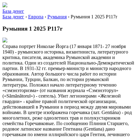
База денег
База денег
›
Европа
›
Румыния
›
Румыния 1 2025 P117r
Румыния 1 2025 P117r
Справа портрет Николае Йорга (17 января 1871- 27 ноября
1940) - румынского историка, византиниста, литературного
критика, писателя, академика Румынской академии и
политика. Один из создателей Национально-Демократической
партии. В 1931-32 гг. премьер-министр и министр народного
образования. Автор большого числа работ по истории
Румынии, Турции, Балкан, по истории румынской
литературы. Положил начало литературному течению
«сэмэнэторизма» (от названия журнала «Сэмэнэторул»
(«Sămănătorul») - сеятель). Убит легионерами «Железной
гвардии» - крайне правой политической организации,
действовавшей в Румынии в период между двумя мировыми
войнами. В центре изображена горечавка (лат. Gentiána) - род
многолетних, реже однолетних трав и полукустарников
семейства Горечавковые. По сообщению Плиния Старшего,
родовое латинское название Гентиана (Gentiana) дано
горечавкам по имени иллирийского царя Гентия, лечившего