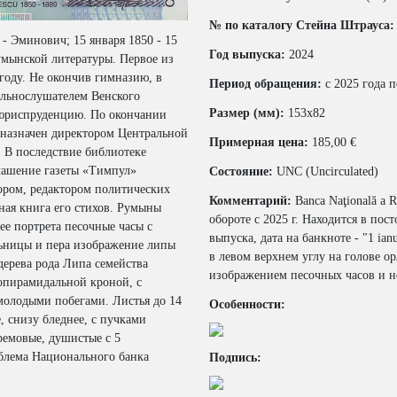
№ по каталогу Стейна Штрауса:
- Эминович; 15 января 1850 - 15
Год выпуска:
2024
румынской литературы. Первое из
году. Не окончив гимназию, в
Период обращения:
c 2025 года п
ольнослушателем Венского
Размер (мм):
153x82
 юриспруденцию. По окончании
 назначен директором Центральной
Примерная цена:
185,00 €
. В последствие библиотеке
лашение газеты «Тимпул»
Состояние:
UNC (Uncirculated)
тором, редактором политических
Комментарий:
Banca Naţională a R
ная книга его стихов. Румыны
обороте с 2025 г. Находится в пос
ее портрета песочные часы с
выпуска, дата на банкноте - "1 ian
ьницы и пера изображение липы
в левом верхнем углу на голове о
 дерева рода Липа семейства
изображением песочных часов и н
копирамидальной кроной, с
олодыми побегами. Листья до 14
Особенности:
, снизу бледнее, с пучками
ремовые, душистые с 5
мблема Национального банка
Подпись: