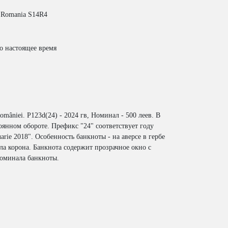
Romania S14R4
о настоящее время
omâniei. P123d(24) - 2024 гв, Номинал - 500 леев. В
тоянном обороте. Префикс "24" соответствует году
uarie 2018". Особенность банкноты - на аверсе в гербе
рла корона. Банкнота содержит прозрачное окно с
оминала банкноты.