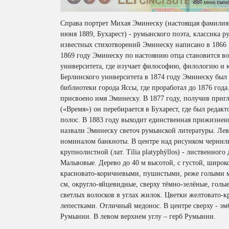
Справа портрет Михая Эминеску (настоящая фамилия 
июня 1889, Бухарест) - румынского поэта, классика 
известных стихотворений Эминеску написано в 1866 
1869 году Эминеску по настоянию отца становится в
университета, где изучает философию, филологию и
Берлинского университета в 1874 году Эминеску был
библиотеки города Яссы, где проработал до 1876 года
присвоено имя Эминеску. В 1877 году, получив приг
(«Время») он перебирается в Бухарест, где был редак
полос. В 1883 году выходит единственная прижизнен
назвали Эминеску светоч румынской литературы. Лев
номиналом банкноты. В центре над рисунком чернил
крупнолистной (лат. Tília platyphýllos) - лиственного
Мальвовые. Дерево до 40 м высотой, с густой, широ
красновато-коричневыми, пушистыми, реже голыми м
см, округло-яйцевидные, сверху тёмно-зелёные, голые
светлых волосков в углах жилок. Цветки желтовато-к
лепестками. Отличный медонос. В центре сверху - э
Румынии. В левом верхнем углу – герб Румынии.