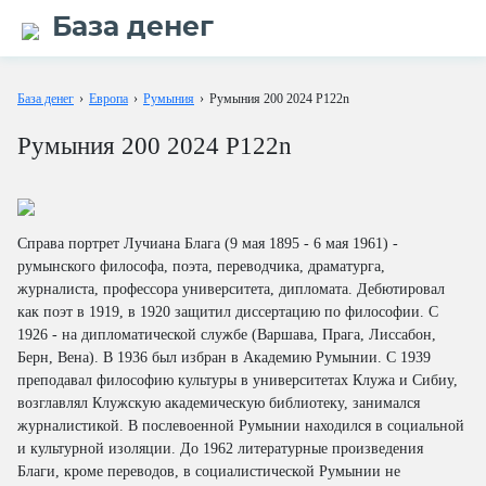
База денег
База денег
›
Европа
›
Румыния
›
Румыния 200 2024 P122n
Румыния 200 2024 P122n
Справа портрет Лучиана Блага (9 мая 1895 - 6 мая 1961) -
румынского философа, поэта, переводчика, драматурга,
журналиста, профессора университета, дипломата. Дебютировал
как поэт в 1919, в 1920 защитил диссертацию по философии. С
1926 - на дипломатической службе (Варшава, Прага, Лиссабон,
Берн, Вена). В 1936 был избран в Академию Румынии. C 1939
преподавал философию культуры в университетах Клужа и Сибиу,
возглавлял Клужскую академическую библиотеку, занимался
журналистикой. В послевоенной Румынии находился в социальной
и культурной изоляции. До 1962 литературные произведения
Благи, кроме переводов, в социалистической Румынии не