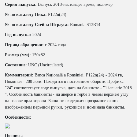
Серия выпуска:
Выпуск 2018-настоящее время, полимер
№ по каталогу Пика:
P122n(24)
№ по каталогу Стейна Штрауса:
Romania S13R14
Год выпуска:
2024
Период обращения:
с 2024 года
Размер (мм):
150x82
Состояние:
UNC (Uncirculated)
Комментарий:
Banca Naţională a României. P122n(24) - 2024 гв,
Номинал - 200 леев. Находится в постоянном обороте. Префикс
"24" соответствует году выпуска, дата на банкноте - "1 ianuarie 2018
". Особенность банкноты - на аверсе в гербе в левом верхнем углу
на голове орла корона. Банкнота содержит прозрачное окно с
изображением перьевой ручки, рукописи и номинала банкноты.
Особенности:
Подпись: