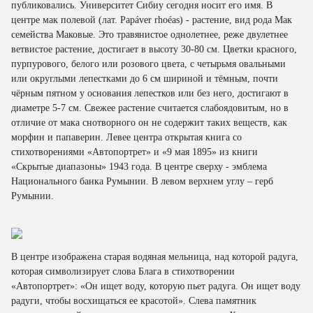
публиковались. Университет Сибиу сегодня носит его имя. В
центре мак полевой (лат. Papáver rhoéas) - растение, вид рода Мак
семейства Маковые. Это травянистое однолетнее, реже двулетнее
ветвистое растение, достигает в высоту 30-80 см. Цветки красного,
пурпурового, белого или розового цвета, с четырьмя овальными
или округлыми лепестками до 6 см шириной и тёмным, почти
чёрным пятном у основания лепестков или без него, достигают в
диаметре 5-7 см. Свежее растение считается слабоядовитым, но в
отличие от мака снотворного он не содержит таких веществ, как
морфин и папаверин. Левее центра открытая книга со
стихотворениями «Автопортрет» и «9 мая 1895» из книги
«Скрытые диапазоны» 1943 года. В центре сверху - эмблема
Национального банка Румынии. В левом верхнем углу – герб
Румынии.
В центре изображена старая водяная мельница, над которой радуга,
которая символизирует слова Блага в стихотворении
«Автопортрет»: «Он ищет воду, которую пьет радуга. Он ищет воду
радуги, чтобы восхищаться ее красотой». Слева памятник