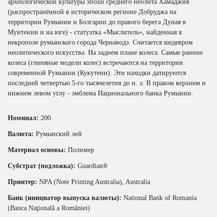
археологической культуры эпохи среднего неолита Хамаджия
(распространённой в историческом регионе Добруджа на
территории Румынии и Болгарии до правого берега Дуная в
Мунтении и на юге) - статуэтка «Мыслитель», найденная в
некрополе румынского города Чернаводэ. Считается шедевром
неолитического искусства. На заднем плане колеса. Самые ранние
колеса (глиняные модели колес) встречаются на территории
современной Румынии (Кукутени). Эти находки датируются
последней четвертью 5-го тысячелетия до н. э. В правом верхнем и
нижнем левом углу - эмблема Национального банка Румынии.
Номинал:
200
Валюта:
Румынский лей
Материал основы:
Полимер
Субстрат (подложка):
Guardian®
Принтер:
NPA (Note Printing Australia), Australia
Банк (инициатор выпуска валюты):
National Bank of Romania
(Banca Naţională a României)