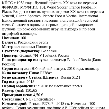
КПСС с 1958 года. Лучший вратарь XX века по версиям
ФИФА[9], МФФИИС[10], World Soccer, France Football и
Placar. Входит в список лучших игроков XX века по версиям
Venerdì, Guerin Sportivo, Planète Foot и Voetbal International.
Единственный вратарь в истории, получивший «Золотой
мяч». Считается одним из первых вратарей в мировом
футболе, широко освоивших игру на выходах и по всей
штрафной площадке.
Номинал:
100
Валюта:
Российский рубль
Материал основы:
Полимер
Субстрат (подложка):
GoZnak®
Принтер:
Goznak (ФГУ ГоЗнак), Россия
Банк (инициатор выпуска валюты):
Bank of Russia (Банк
России)
Серия выпуска:
Юбилейный выпуск 2018 года, полимер
№ по каталогу Пика:
P278a*
№ по каталогу Стейна Штрауса:
Russia S1Z1
Год выпуска:
2018
Период обращения:
с 2018 по настоящее время
Размер (мм):
150x65
Примерная цена:
4,50 €
Состояние:
UNC (Uncirculated)
Комментарий:
Гознак, P278a* - 2018 гв, Номинал - 100
рублей. Серия замещения, префикс AB. Юбилейная банкнота,