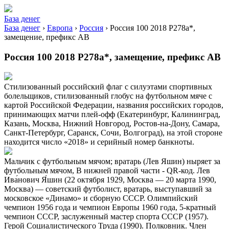
База денег
База денег
›
Европа
›
Россия
›
Россия 100 2018 P278a*,
замещение, префикс AB
Россия 100 2018 P278a*, замещение, префикс AB
Стилизованный российский флаг с силуэтами спортивных
болельщиков, стилизованный глобус на футбольном мяче с
картой Российской Федерации, названия российских городов,
принимающих матчи плей-офф (Екатеринбург, Калининград,
Казань, Москва, Нижний Новгород, Ростов-на-Дону, Самара,
Санкт-Петербург, Саранск, Сочи, Волгоград), на этой стороне
находится число «2018» и серийный номер банкноты.
Мальчик с футбольным мячом; вратарь (Лев Яшин) ныряет за
футбольным мячом, В нижней правой части - QR-код. Лев
Ива́нович Я́шин (22 октября 1929, Москва — 20 марта 1990,
Москва) — советский футболист, вратарь, выступавший за
московское «Динамо» и сборную СССР. Олимпийский
чемпион 1956 года и чемпион Европы 1960 года, 5-кратный
чемпион СССР, заслуженный мастер спорта СССР (1957).
Герой Социалистического Труда (1990). Полковник. Член