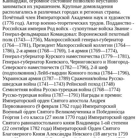
Кайнарджи, огромное состояние позволяло неустанно
заниматься их украшением. Крупные домовладения
располагались в различных городах и регионах страны.
Почётный член Императорской Академии наук и художеств
(1776 год). Автор военно-теоретических трудов. Подданство -
Российская империя Род войск - сухопутные войска Звание -
Генерал-фельдмаршал Командовал: Воронежский пехотный
полк (1743—1756), Малороссийский генерал-губернатор
(1764—1781), Президент Малороссийской коллегии (1764—
1786), 2-я армия (1768—1769), 1-я армия (1769—1774),
Генерал-губернатор Курского наместничества (1779—1781),
Генерал-губернатор Киевского, Черниговского и Новгород-
Северского наместничеств (1782—1796), 2-й шеф
(подполковник) Лейб-гвардии Конного полка (1784—1796),
Украинская армия (1787—1789) Сражения/войны Русско-
шведская война (1741—1743) Рейнский поход (1748)
Семилетняя война Русско-турецкая война (1768—1774)
Русско-турецкая война (1787—1791) Награды и премии:
Императорский орден Святого апостола Андрея
Первозванного (9 февраля 1762 года) Импера́торский
Вое́нный о́рден Свято́го Великому́ченика и Победоно́сца
Гео́ргия 1-го класса (27 июля 1770 года) Императорский орден
Святого равноапостольного князя Владимира 1-ой степени
(22 сентября 1782 года) Императорский О́рден Святого
Благоверного Князя Алекса́ндра Не́вского (18 августа 1759