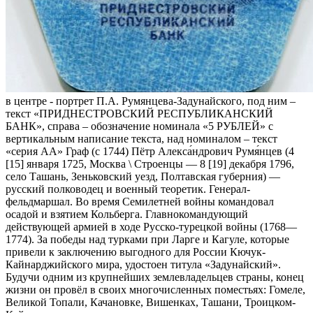
в центре - портрет П.А. Румянцева-Задунайского, под ним –
текст «ПРИДНЕСТРОВСКИЙ РЕСПУБЛИКАНСКИЙ
БАНК», справа – обозначение номинала «5 РУБЛЕЙ» с
вертикальным написание текста, над номиналом – текст
«серия АА» Граф (c 1744) Пётр Алекса́ндрович Румя́нцев (4
[15] января 1725, Москва \ Строенцы — 8 [19] декабря 1796,
село Ташань, Зеньковский уезд, Полтавская губерния) —
русский полководец и военный теоретик. Генерал-
фельдмаршал. Во время Семилетней войны командовал
осадой и взятием Кольберга. Главнокомандующий
действующей армией в ходе Русско-турецкой войны (1768—
1774). За победы над турками при Ларге и Кагуле, которые
привели к заключению выгодного для России Кючук-
Кайнарджийского мира, удостоен титула «Задунайский».
Будучи одним из крупнейших землевладельцев страны, конец
жизни он провёл в своих многочисленных поместьях: Гомеле,
Великой Топали, Качановке, Вишенках, Ташани, Троицком-