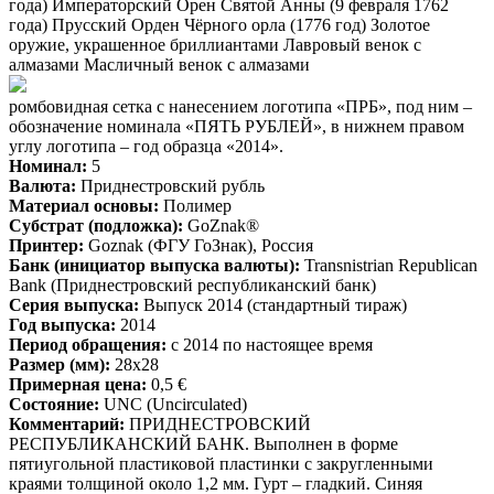
года) Императорский Орен Святой Анны (9 февраля 1762
года) Прусский Орден Чёрного орла (1776 год) Золотое
оружие, украшенное бриллиантами Лавровый венок с
алмазами Масличный венок с алмазами
ромбовидная сетка с нанесением логотипа «ПРБ», под ним –
обозначение номинала «ПЯТЬ РУБЛЕЙ», в нижнем правом
углу логотипа – год образца «2014».
Номинал:
5
Валюта:
Приднестровский рубль
Материал основы:
Полимер
Субстрат (подложка):
GoZnak®
Принтер:
Goznak (ФГУ ГоЗнак), Россия
Банк (инициатор выпуска валюты):
Transnistrian Republican
Bank (Приднестровский республиканский банк)
Серия выпуска:
Выпуск 2014 (стандартный тираж)
Год выпуска:
2014
Период обращения:
с 2014 по настоящее время
Размер (мм):
28x28
Примерная цена:
0,5 €
Состояние:
UNC (Uncirculated)
Комментарий:
ПРИДНЕСТРОВСКИЙ
РЕСПУБЛИКАНСКИЙ БАНК. Выполнен в форме
пятиугольной пластиковой пластинки с закругленными
краями толщиной около 1,2 мм. Гурт – гладкий. Синяя