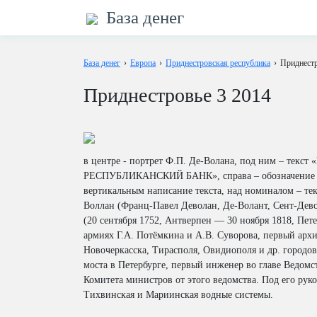
База денег
База денег
›
Европа
›
Приднестровская республика
›
Приднестр
Приднестровье 3 2014
в центре - портрет Ф.П. Де-Волана, под ним – те
РЕСПУБЛИКАНСКИЙ БАНК», справа – обозначение 
вертикальным написание текста, над номиналом – те
Воллан (Франц-Павел Деволан, Де-Волант, Сент-Девола
(20 сентября 1752, Антверпен — 30 ноября 1818, Пе
армиях Г.А. Потёмкина и А.В. Суворова, первый архи
Новочеркасска, Тирасполя, Овидиополя и др. городов
моста в Петербурге, первый инженер во главе Ведомс
Комитета министров от этого ведомства. Под его рук
Тихвинская и Мариинская водные системы.