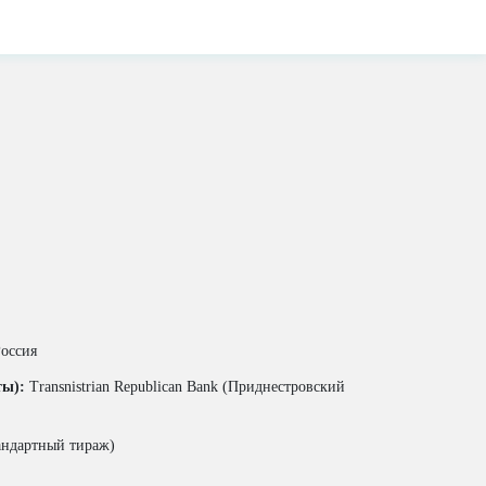
оссия
ты):
Transnistrian Republican Bank (Приднестровский
андартный тираж)