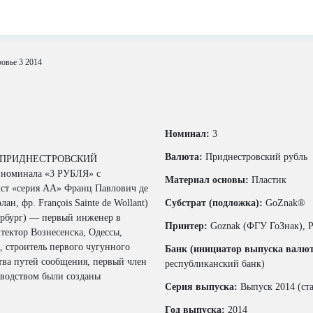
овье 3 2014
Номинал:
3
Валюта:
Приднестровский рубль
кст «ПРИДНЕСТРОВСКИЙ
номинала «3 РУБЛЯ» с
Материал основы:
Пластик
кст «серия АА» Франц Павлович де
н, фр. François Sainte de Wollant)
Субстрат (подложка):
GoZnak®
тербург) — первый инженер в
Принтер:
Goznak (ФГУ ГоЗнак), Р
тектор Вознесенска, Одессы,
, строитель первого чугунного
Банк (инициатор выпуска валю
тва путей сообщения, первый член
республиканский банк)
оводством были созданы
Серия выпуска:
Выпуск 2014 (ст
Год выпуска:
2014