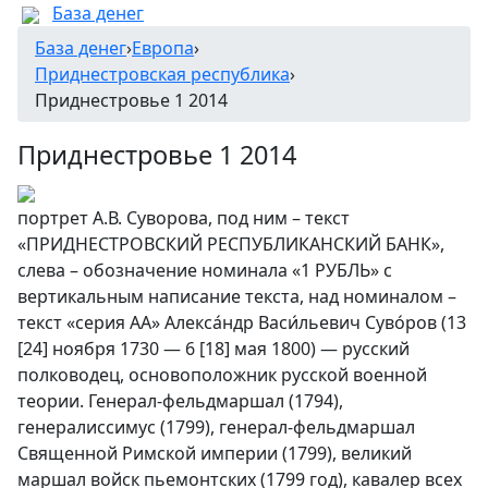
База денег
База денег
›
Европа
›
Приднестровская республика
›
Приднестровье 1 2014
Приднестровье 1 2014
портрет А.В. Суворова, под ним – текст
«ПРИДНЕСТРОВСКИЙ РЕСПУБЛИКАНСКИЙ БАНК»,
слева – обозначение номинала «1 РУБЛЬ» с
вертикальным написание текста, над номиналом –
текст «серия АА» Алекса́ндр Васи́льевич Суво́ров (13
[24] ноября 1730 — 6 [18] мая 1800) — русский
полководец, основоположник русской военной
теории. Генерал-фельдмаршал (1794),
генералиссимус (1799), генерал-фельдмаршал
Священной Римской империи (1799), великий
маршал войск пьемонтских (1799 год), кавалер всех