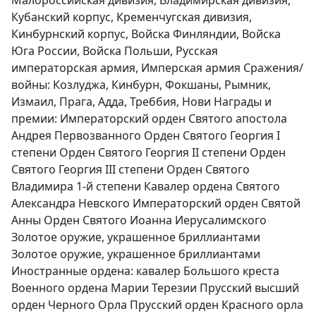
Малороссийская дивизия, Владимирская дивизия,
Кубанский корпус, Кременчугская дивизия,
Кинбурнский корпус, Войска Финляндии, Войска
Юга России, Войска Польши, Русская
императорская армия, Имперская армия Сражения/
войны: Козлуджа, Кинбурн, Фокшаны, Рымник,
Измаил, Прага, Адда, Треббия, Нови Награды и
премии: Императорский орден Святого апостола
Андрея Первозванного Орден Святого Георгия I
степени Орден Святого Георгия II степени Орден
Святого Георгия III степени Орден Святого
Владимира 1-й степени Кавалер ордена Святого
Александра Невского Императорский орден Святой
Анны Орден Святого Иоанна Иерусалимского
Золотое оружие, украшенное бриллиантами
Золотое оружие, украшенное бриллиантами
Иностранные ордена: кавалер Большого креста
Военного ордена Марии Терезии Прусский высший
орден Черного Орла Прусский орден Красного орла