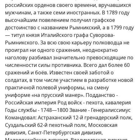
российских орденов своего времени, вручавшихся
мужчинам, а также семи иностранных. В 1789 году
высочайшим повелением получил графское
достоинство с названием Рымникский, а в 1799 году
— титул князя Италийского графа Суворова-
Рымникского. За всю свою карьеру полководца не
проиграл ни одного сражения, неоднократно
наголову разбивал значительно превосходящие по
численности силы противника. Всего дал более 60
сражений и боёв. Известен своей заботой о
солдатах, в том числе участием в разработке новой
практичной полевой униформы, на смену
униформе «на прусский манер». Подданство -
Российская империя Род войск - пехота, кавалерия
Годы службы - 1748—1800 Звание - Генералиссимус
Командовал: Астраханский 12-й гренадерский полк,
Суздальский 62-й пехотный полк, Московская
дивизия, Санкт-Петербургская дивизия,