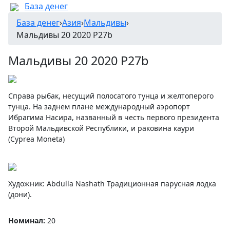
База денег
База денег
›
Азия
›
Мальдивы
›
Мальдивы 20 2020 P27b
Мальдивы 20 2020 P27b
Справа рыбак, несущий полосатого тунца и желтоперого
тунца. На заднем плане международный аэропорт
Ибрагима Насира, названный в честь первого президента
Второй Мальдивской Республики, и раковина каури
(Cyprea Moneta)
Художник: Abdulla Nashath Традиционная парусная лодка
(дони).
Номинал:
20