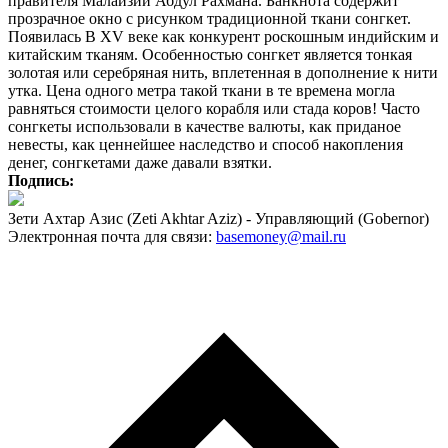
правителя Малайзии Абдул Рахмана. Банкнота содержит
прозрачное окно с рисунком традиционной ткани сонгкет.
Появилась В XV веке как конкурент роскошным индийским и
китайским тканям. Особенностью сонгкет является тонкая
золотая или серебряная нить, вплетенная в дополнение к нити
утка. Цена одного метра такой ткани в те времена могла
равняться стоимости целого корабля или стада коров! Часто
сонгкеты использовали в качестве валюты, как приданое
невесты, как ценнейшее наследство и способ накопления
денег, сонгкетами даже давали взятки.
Подпись:
Зети Ахтар Азис (Zeti Akhtar Aziz) - Управляющий (Gobernor)
Электронная почта для связи:
basemoney@mail.ru