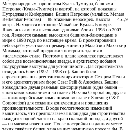
Международным аэропортом Куала-Лумпура, башнями
Петронас (Куала-Лумпур) и картой, на которой показаны
Путраджая и Киберджава. Ба́шни Петро́нас (малайск. Menara
Berkembar Petronas) — 88-этажный небоскрёб. Высота — 451,9
метра. Находится в столице Малайзии Куала-Лумпуре.
Являлись самыми высокими зданиями Азии с 1998 по 2003
год. Являются самыми высокими башнями-близнецами в
мире с 1998 года по настоящее время. В проектировании
небоскрёба участвовал премьер-министр Малайзии Махатхир
Мохамад, который предложил построить здания в
«исламском» стиле. Поэтому в плане комплекс представляет
собой две восьмиконечные звезды, а архитектор добавил
полукруглые выступы для устойчивости. Для строительства
отводилось 6 лет (1992—1998 гг.). Башни были
спроектированы аргентинским архитектором Сезаром Пелли
и его архитектурным бюро Cesar Pelli & Associates. Башни
возводились двумя разными консорциумами (одна башня —
японскими компаниями во главе с Hazama Corporation, другая
— южнокорейскими компаниями во главе с Samsung C&T
Corporation) для создания конкуренции и повышения
производительности. В ходе геологических изысканий
выяснилось, что предполагаемая площадка для строительства
находится одной частью на краю скальной породы, а другой
— на мягком известняке. После постройки на данном месте
таких тяжёлых башен одна из них неминуемо просела бы. В