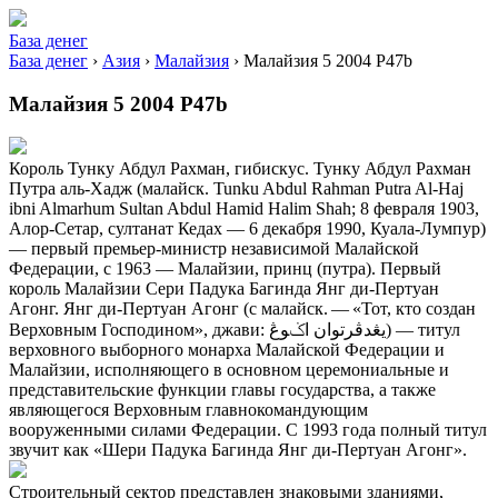
База денег
База денег
›
Азия
›
Малайзия
›
Малайзия 5 2004 P47b
Малайзия 5 2004 P47b
Король Тунку Абдул Рахман, гибискус. Тунку Абдул Рахман
Путра аль-Хадж (малайск. Tunku Abdul Rahman Putra Al-Haj
ibni Almarhum Sultan Abdul Hamid Halim Shah; 8 февраля 1903,
Алор-Сетар, султанат Кедах — 6 декабря 1990, Куала-Лумпур)
— первый премьер-министр независимой Малайской
Федерации, c 1963 — Малайзии, принц (путра). Первый
король Малайзии Сери Падука Багинда Янг ди-Пертуан
Агонг. Янг ди-Пертуан Агонг (с малайск. — «Тот, кто создан
Верховным Господином», джави: يڠدڤرتوان اݢوڠ‎) — титул
верховного выборного монарха Малайской Федерации и
Малайзии, исполняющего в основном церемониальные и
представительские функции главы государства, а также
являющегося Верховным главнокомандующим
вооруженными силами Федерации. С 1993 года полный титул
звучит как «Шери Падука Багинда Янг ди-Пертуан Агонг».
Строительный сектор представлен знаковыми зданиями,