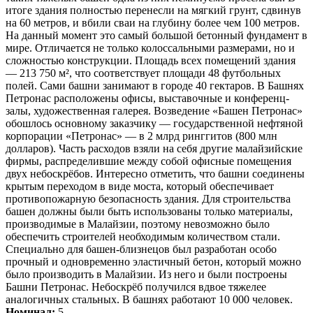
итоге здания полностью перенесли на мягкий грунт, сдвинув
на 60 метров, и вбили сваи на глубину более чем 100 метров.
На данный момент это самый большой бетонный фундамент в
мире. Отличается не только колоссальными размерами, но и
сложностью конструкции. Площадь всех помещений здания
— 213 750 м², что соответствует площади 48 футбольных
полей. Сами башни занимают в городе 40 гектаров. В Башнях
Петронас расположены офисы, выставочные и конференц-
залы, художественная галерея. Возведение «Башен Петронас»
обошлось основному заказчику — государственной нефтяной
корпорации «Петронас» — в 2 млрд ринггитов (800 млн
долларов). Часть расходов взяли на себя другие малайзийские
фирмы, распределившие между собой офисные помещения
двух небоскрёбов. Интересно отметить, что башни соединены
крытым переходом в виде моста, который обеспечивает
противопожарную безопасность здания. Для строительства
башен должны были быть использованы только материалы,
производимые в Малайзии, поэтому невозможно было
обеспечить строителей необходимым количеством стали.
Специально для башен-близнецов был разработан особо
прочный и одновременно эластичный бетон, который можно
было производить в Малайзии. Из него и были построены
Башни Петронас. Небоскрёб получился вдвое тяжелее
аналогичных стальных. В башнях работают 10 000 человек.
Номинал:
5