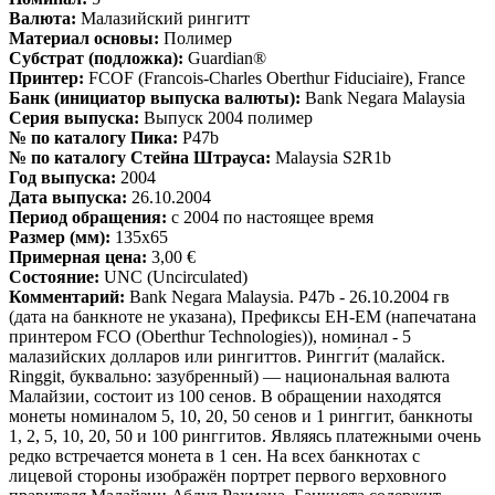
Валюта:
Малазийский рингитт
Материал основы:
Полимер
Субстрат (подложка):
Guardian®
Принтер:
FCOF (Francois-Charles Oberthur Fiduciaire), France
Банк (инициатор выпуска валюты):
Bank Negara Malaysia
Серия выпуска:
Выпуск 2004 полимер
№ по каталогу Пика:
P47b
№ по каталогу Стейна Штрауса:
Malaysia S2R1b
Год выпуска:
2004
Дата выпуска:
26.10.2004
Период обращения:
с 2004 по настоящее время
Размер (мм):
135x65
Примерная цена:
3,00 €
Состояние:
UNC (Uncirculated)
Комментарий:
Bank Negara Malaysia. P47b - 26.10.2004 гв
(дата на банкноте не указана), Префиксы EH-EM (напечатана
принтером FCO (Oberthur Technologies)), номинал - 5
малазийских долларов или рингиттов. Рингги́т (малайск.
Ringgit, буквально: зазубренный) — национальная валюта
Малайзии, состоит из 100 сенов. В обращении находятся
монеты номиналом 5, 10, 20, 50 сенов и 1 ринггит, банкноты
1, 2, 5, 10, 20, 50 и 100 ринггитов. Являясь платежными очень
редко встречается монета в 1 сен. На всех банкнотах с
лицевой стороны изображён портрет первого верховного