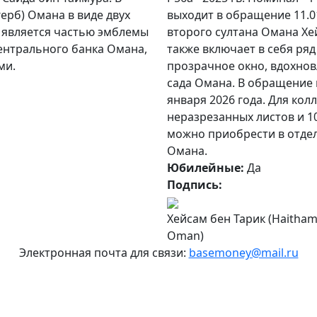
ерб) Омана в виде двух
выходит в обращение 11.0
е является частью эмблемы
второго султана Омана Хе
ентрального банка Омана,
также включает в себя ря
ми.
прозрачное окно, вдохно
сада Омана. В обращение 
января 2026 года. Для кол
неразрезанных листов и 10
можно приобрести в отдел
Омана.
Юбилейные:
Да
Подпись:
Хейсам бен Тарик (Haitham 
Oman)
Электронная почта для связи:
basemoney@mail.ru