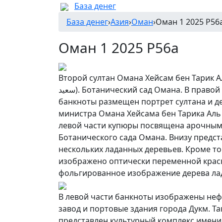
База денег
База денег
›
Азия
›
Оман
›
Оман 1 2025 P56
Оман 1 2025 P56a
Второй султан Омана Хейсам бен Тарик Аль Саид (ق آل
سعيد). Ботанический сад Омана. В правой части лицевой стороны
банкноты размещен портрет султана и 
министра Омана Хейсама бен Тарика Аль
левой части купюры посвящена арочным
Ботанического сада Омана. Внизу предс
нескольких ладанных деревьев. Кроме то
изображено оптически переменной краск
фольгированное изображение дерева ла
В левой части банкноты изображены н
завод и портовые здания города Дукм. Т
представлен культурный комплекс имени 