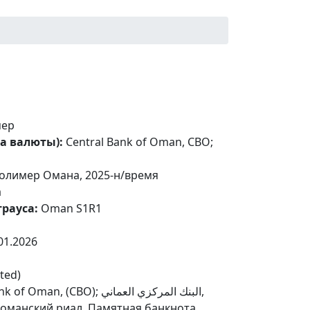
ер
а валюты):
Central Bank of Oman, CBO;
олимер Омана, 2025-н/время
a
рауса:
Oman S1R1
01.2026
ted)
an, (CBO); البنك المركزي العماني,
 1 оманский риал. Памятная банкнота