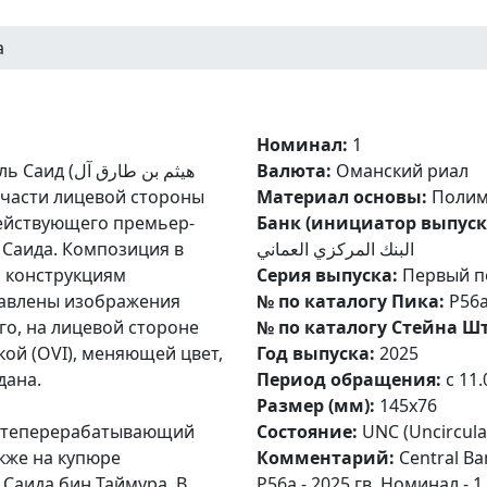
a
Номинал:
1
هيثم بن طار
Валюта:
Оманский риал
Материал основы:
Полим
действующего премьер-
Банк (инициатор выпуск
 Саида. Композиция в
البنك المركزي العماني
 конструкциям
Серия выпуска:
Первый п
тавлены изображения
№ по каталогу Пика:
P56
го, на лицевой стороне
№ по каталогу Стейна Шт
ой (OVI), меняющей цвет,
Год выпуска:
2025
дана.
Период обращения:
c 11.
Размер (мм):
145x76
ефтеперерабатывающий
Состояние:
UNC (Uncircula
акже на купюре
Комментарий:
Central Bank of Om
Саида бин Таймура. В
P56a - 2025 гв. Номинал -