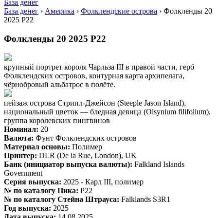
База денег
База денег
›
Америка
›
Фолклендские острова
›
Фолкленды 20
2025 P22
Фолкленды 20 2025 P22
крупный портрет короля Чарльза III в правой части, герб
Фолклендских островов, контурная карта архипелага,
чёрнобровый альбатрос в полёте.
пейзаж острова Стрипл-Джейсон (Steeple Jason Island),
национальный цветок — бледная девица (Olsynium filifolium),
группа королевских пингвинов
Номинал:
20
Валюта:
Фунт Фолклендских островов
Материал основы:
Полимер
Принтер:
DLR (De la Rue, London), UK
Банк (инициатор выпуска валюты):
Falkland Islands
Government
Серия выпуска:
2025 - Карл III, полимер
№ по каталогу Пика:
P22
№ по каталогу Стейна Штрауса:
Falklands S3R1
Год выпуска:
2025
Дата выпуска:
14.08.2025