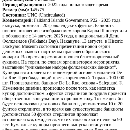
Период обращения:
c 2025 года по настоящее время
Размер (мм):
145x75
Состояние:
UNC (Uncirculated)
Комментарий:
Falkland Islands Government, P22 - 2025 года
выпуска, номинал - 20 фолклендских фунтов. Банкноты
нового поколения с изображением короля Карла III поступили
в обращение с 14 августа 2025 года, в национальный День
Фолклендов (Falklands Day). Накануне, 13 августа, в Historic
Dockyard Museum состоялся презентация новой серии
денежных знаков с портретом правящего британского
монарха. Во время церемонии прошел благотворительный
аукцион. На торги, по словам организатором мероприятия,
выставили "уникальные наборы фолклендских банкнот".
Купюры изготовлены на полимерной основе компанией De
La Rue. Преобладающий цвет - коричневый. Тираж - 100 000
шт. Производитель банкнот De La Rue, основа - Safeguard ®.
Изменение дизайна произошло после того, как нехватка
купюр достоинством 5 фунтов стерлингов побудила провести
общественные консультации в прошлом году. Тот же дизайн
будет использован для новых банкнот достоинством 10 и 20
фунтов стерлингов, в то время как существующие банкноты
достоинством 50 фунтов стерлингов продолжат
использоваться, ожидается, что их запасов хватит еще на 90
лет. Бумажные купюры прежнего выпуска останутся в
обращении и сохранят свою платежную силу. Весь тираж